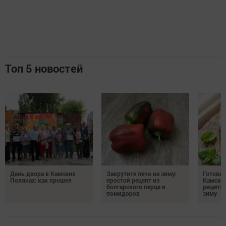
Топ 5 новостей
День двора в Камских
Закрутите лечо на зиму:
Готови
Полянах: как прошел
простой рецепт из
Камских
болгарского перца и
рецепты
помидоров
зиму