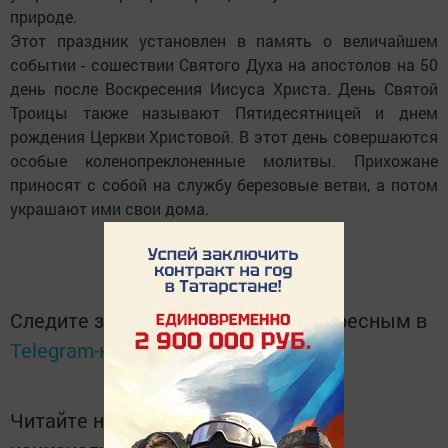
природе.
Этот праздник установлен в память о величайшем
событии - сошествии Святого Духа на апостолов на 50
день после Воскресения Иисуса Христа. День Святой
Троицы также называют Пятидесятницей и днем
рождения Церкви Христовой. В этот день совершаются
особые коленопреклоненные молитвы. Прихожане
приносят с собой на службу березовые ветви, а потом
украшают ими свои дома.
Следите за самым важным и интересным в
Telegram-канале
Татмедиа
Читайте новости Татарстана в