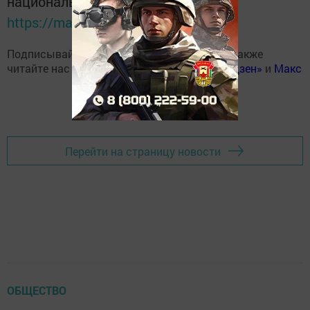
национальном мессенджере MАХ:
https://max.ru/tatmedia
Подписывайтесь на наш
Telegram-канал
, а также
читайте нас
Вконтакте
,
Одноклассниках
,
«Дзен»
и
Макс
Перейти на страницу новости
ОБЩЕСТВО