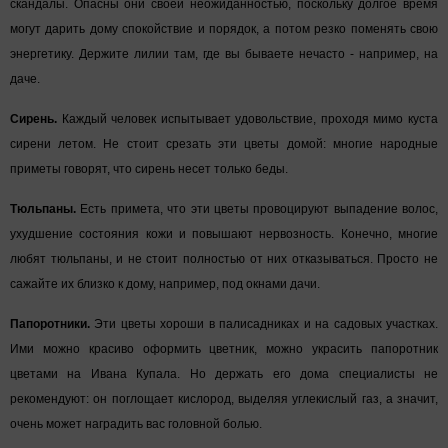
скандалы. Опасны они своей неожиданностью, поскольку долгое время
могут дарить дому спокойствие и порядок, а потом резко поменять свою
энергетику. Держите лилии там, где вы бываете нечасто - например, на
даче.
Сирень.
Каждый человек испытывает удовольствие, проходя мимо куста
сирени летом. Не стоит срезать эти цветы домой: многие народные
приметы говорят, что сирень несет только беды.
Тюльпаны.
Есть примета, что эти цветы провоцируют выпадение волос,
ухудшение состояния кожи и повышают нервозность. Конечно, многие
любят тюльпаны, и не стоит полностью от них отказываться. Просто не
сажайте их близко к дому, например, под окнами дачи.
Папоротники.
Эти цветы хороши в палисадниках и на садовых участках.
Ими можно красиво оформить цветник, можно украсить папоротник
цветами на Ивана Купала. Но держать его дома специалисты не
рекомендуют: он поглощает кислород, выделяя углекислый газ, а значит,
очень может наградить вас головной болью.