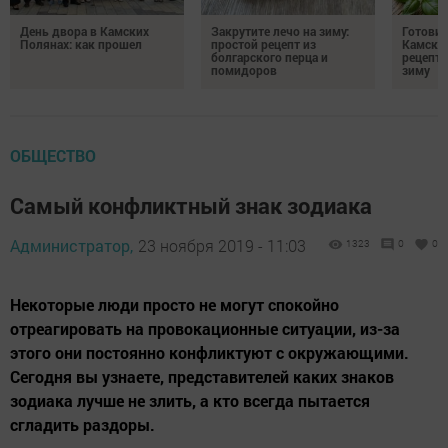
День двора в Камских
Закрутите лечо на зиму:
Готови
Полянах: как прошел
простой рецепт из
Камских
болгарского перца и
рецепты
помидоров
зиму
ОБЩЕСТВО
Самый конфликтный знак зодиака
Администратор,
23 ноября 2019 - 11:03
1323
0
0
Некоторые люди просто не могут спокойно
отреагировать на провокационные ситуации, из-за
этого они постоянно конфликтуют с окружающими.
Сегодня вы узнаете, представителей каких знаков
зодиака лучше не злить, а кто всегда пытается
сгладить раздоры.