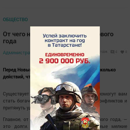
ОБЩЕСТВО
От чего нужно избавиться до Нового
года
Администратор,
23 ноября 2019 - 12:04
1336
0
0
Перед Новым годом следует выполнить несколько
действий, чтобы год был успешным.
Существует множество примет, которые помогут вам
стать богаче, которые помогут избежать конфликтов и
притянуть удачу в следующем году.
Главное, от чего стоит избавиться до Нового года, —
это долги. Даже если у вас есть самые мелкие