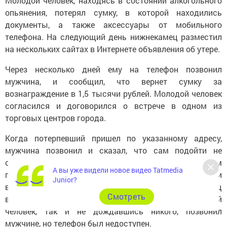
Молодой человек, находясь в состоянии алкогольного
опьянения, потерял сумку, в которой находились
документы, а также аксессуары от мобильного
телефона. На следующий день нижнекамец разместил
на нескольких сайтах в Интернете объявления об утере.
Через несколько дней ему на телефон позвонил
мужчина, и сообщил, что вернет сумку за
вознаграждение в 1,5 тысячи рублей. Молодой человек
согласился и договорился о встрече в одном из
торговых центров города.
Когда потерпевший пришел по указанному адресу,
мужчина позвонил и сказал, что сам подойти не
сможет, а вместо него придет девушка в красном
А вы уже видели новое видео Tatmedia
пуховике, но сначала незнакомец попросил перевести
Junior?
вознаграждение на мобильный телефон. Нижнекамец
Cмотреть
выполнил условие мошенника. Спустя час молодой
человек, так и не дождавшись никого, позвонил
мужчине, но телефон был недоступен.