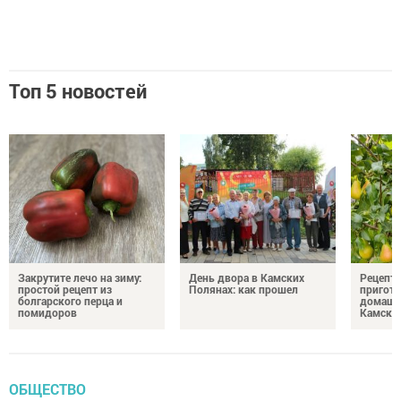
Топ 5 новостей
Закрутите лечо на зиму:
День двора в Камских
Рецепты
простой рецепт из
Полянах: как прошел
пригото
болгарского перца и
домашн
помидоров
Камски
ОБЩЕСТВО