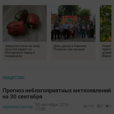
Закрутите лечо на зиму:
День двора в Камских
Рецепты
простой рецепт из
Полянах: как прошел
пригото
болгарского перца и
домашн
помидоров
Камски
ОБЩЕСТВО
Прогноз неблагоприятных метеоявлений
на 30 сентября
30 сентября 2019 -
Администратор,
1026
0
0
10:08