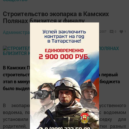
Строительство экопарка в Камских
Полянах близится к финалу
30 сентября 2019 -
Администратор,
2007
0
1
11:49
В Камских Полянах близится к завершению
строительство второй очереди экопарка. На первый
этап в минувшем году из республиканского бюджета
было выделено 10 млн. рублей.
В экопарке заложили основание искусственного
водоема, построили здание кафе, рядом с водоемом
установили детскую площадку и беседку для
родителей, выложили тротуар из брусчатки разных