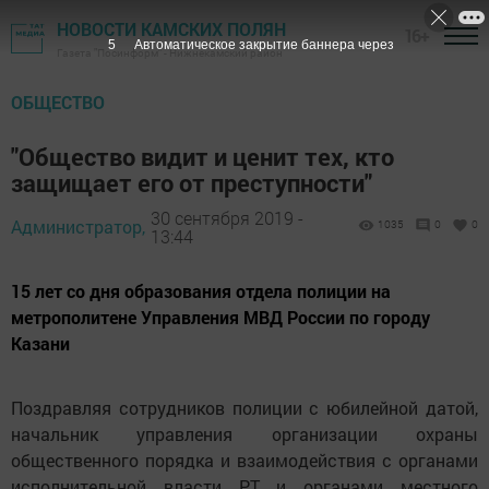
НОВОСТИ КАМСКИХ ПОЛЯН
16+
4
Автоматическое закрытие баннера через
Газета "Посинформ" - Нижнекамский район
ОБЩЕСТВО
"Общество видит и ценит тех, кто
защищает его от преступности"
30 сентября 2019 -
Администратор,
1035
0
0
13:44
15 лет со дня образования отдела полиции на
метрополитене Управления МВД России по городу
Казани
Поздравляя сотрудников полиции с юбилейной датой,
начальник управления организации охраны
общественного порядка и взаимодействия с органами
исполнительной власти РТ и органами местного