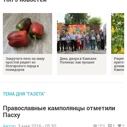
Закрутите лечо на зиму:
День двора в Камских
Рецепты
простой рецепт из
Полянах: как прошел
пригото
болгарского перца и
домашн
помидоров
Камски
ТЕМА ДНЯ "ГАЗЕТА"
Православные камполянцы отметили
Пасху
Автор,
3 мая 2016 - 05:30
1012
0
0