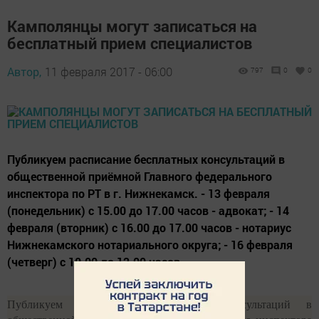
Камполянцы могут записаться на
бесплатный прием специалистов
Автор,
11 февраля 2017 - 06:00
797
0
0
Публикуем расписание бесплатных консультаций в
общественной приёмной Главного федерального
инспектора по РТ в г. Нижнекамск. - 13 февраля
(понедельник) с 15.00 до 17.00 часов - адвокат; - 14
февраля (вторник) с 16.00 до 17.00 часов - нотариус
Нижнекамского нотариального округа; - 16 февраля
(четверг) с 10.00 до 12.00 часов -...
Публикуем расписание бесплатных консультаций в