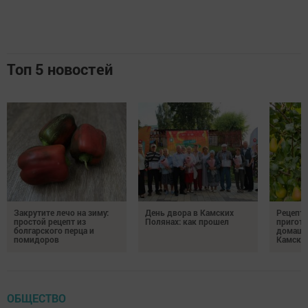
Топ 5 новостей
Закрутите лечо на зиму:
День двора в Камских
Рецепты
простой рецепт из
Полянах: как прошел
пригото
болгарского перца и
домашн
помидоров
Камски
ОБЩЕСТВО