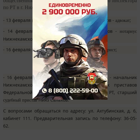
общественной приёмной Главного федерального инспектора
по РТ в г. Нижнекамск.
- 13 февраля (понедельник) с 15.00 до 17.00 часов -
;
адвокат
- 14 февраля (вторник) с 16.00 до 17.00 часов -
нотариус
Нижнекамского нотариального округа;
- 16 февраля (четверг) с 10.00 до 12.00 часов -
;
юрист
- 16 февраля (четверг) с 15.00 до 17.00 часов - начальник
Нижнекамского районного отдела судебных приставов
Федеральной службы судебных приставов по РТ, старший
Нияз Салахов.
судебный пристав
С вопросами обращаться по адресу: ул. Ахтубинская, д. 6,
кабинет 111. Предварительная запись по телефону: 36-05-
62.