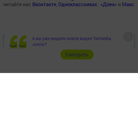
читайте нас
Вконтакте
,
Одноклассниках
,
«Дзен»
и
Макс
А вы уже видели новое видео Tatmedia
Перейти на страницу новости
Junior?
Cмотреть