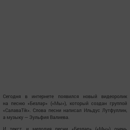
Сегодня в интернете появился новый видеоролик
на песню «Безләр» («Мы»), который создан группой
«СалаваTik». Слова песни написал Ильдус Лутфуллин,
а музыку — Зульфия Валиева.
И текст, и мелодия песни «Безләр» («Мы») очень