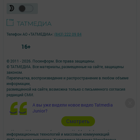
Телефон АО «ТАТМЕДИА»:
(843) 222 09 84
16+
© 2011 - 2026. Посинформ. Все права защищены.
© ТАТМЕДИА. Все материалы, размещенные на сайте, защищены
законом.
Перепечатка, воспроизведение и распространение в любом объеме
информации,
размещенной на сайте, возможна только с письменного согласия
редакций СМИ.
При поддержке Республиканского агентства по печати и массовым
А вы уже видели новое видео Tatmedia
коммуникациям.
Junior?
Наименование СМИ: Посинформ
№ свидетельства о регистрации СМИ, дата: ЭЛ № ФС 77 - 69869 от
Cмотреть
29.05.2017
выдано Федеральной службой по надзору в сфере связи,
информационных технологий и массовых коммуникаций
ФИО главного редактора: Халиуллина Надежда Михайловна