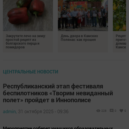
Закрутите лечо на зиму:
День двора в Камских
Рецепты
простой рецепт из
Полянах: как прошел
пригото
болгарского перца и
домашн
помидоров
Камски
ЦЕНТРАЛЬНЫЕ НОВОСТИ
Республиканский этап фестиваля
беспилотников «Творим невиданный
полет» пройдет в Иннополисе
admin,
31 октября 2025 - 09:36
228
0
0
Мероприятие соберет учащихся образовательных