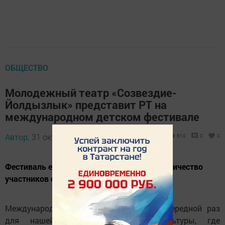
ОБЩЕСТВО
Молодежный театр «Созвездие-
Йолдызлык» представит РТ на
международном детском фестивале
Автор,
31 октября 2025 - 11:37
610
0
0
Фестиваль ежегодно собирает большое количество
участников со всего мира.
Международный фестиваль станет в очередной раз
для нашей республики местом культуры, где