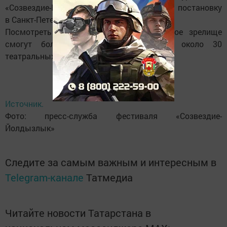
«Созвездие-Йолдызлык» представит свою постановку
в Санкт-Петербурге.
Посмотреть грандиозное театрализованное зрелище
смогут более 10 тысяч человек на около 30
театральных площадках города.
Источник.
Фото: пресс-служба фестиваля «Созвездие-
Йолдызлык»
Следите за самым важным и интересным в
Telegram-канале
Татмедиа
Читайте новости Татарстана в