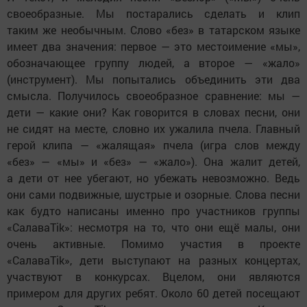
своеобразные. Мы постарались сделать и клип
таким же необычным. Слово «без» в татарском языке
имеет два значения: первое — это местоимение «мы»,
обозначающее группу людей, а второе — «жало»
(инструмент). Мы попытались объединить эти два
смысла. Получилось своеобразное сравнение: мы —
дети — какие они? Как говорится в словах песни, они
не сидят на месте, словно их ужалила пчела. Главный
герой клипа — «жалящая» пчела (игра слов между
«без» — «мы» и «без» — «жало»). Она жалит детей,
а дети от нее убегают, но убежать невозможно. Ведь
они сами подвижные, шустрые и озорные. Слова песни
как будто написаны именно про участников группы
«СалаваTik»: несмотря на то, что они ещё малы, они
очень активные. Помимо участия в проекте
«СалаваTik», дети выступают на разных концертах,
участвуют в конкурсах. Вцелом, они являются
примером для других ребят. Около 60 детей посещают