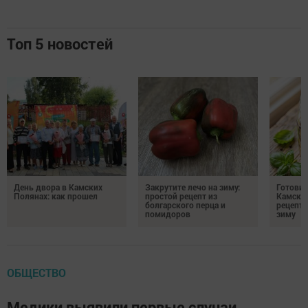
Топ 5 новостей
День двора в Камских
Закрутите лечо на зиму:
Готови
Полянах: как прошел
простой рецепт из
Камских
болгарского перца и
рецепты
помидоров
зиму
ОБЩЕСТВО
Медики выявили первые случаи