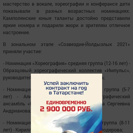
мастерство в вокале, хореографии и конферансе дети
показывали в разных возрастных номинациях.
Камполянские юные таланты достойно представили
яркие номера и подарили жюри и зрителям отличное
настроение.
В зональном этапе «Созвездие-Йолдызлык 2021»
приняли участие:
- Номинация «Хореография» средняя группа (12-16 лет) -
Образцовый хореографический коллектив «Импульс»,
руководитель Евгения Ивановна Башмакова;
- Номинация «Вокал-соло» 1-ая младшая группа (5-7
лет) - Алия Абдурахманова и хореографический
ансамбль «Колибри», руководитель Тамара Сергеевна
Андрианова;
- Номинация «Вокал-соло» 2-ая младшая группа (8-11
лет) - Кирилл Иванов, Елена Евгеньевна Круподерова;