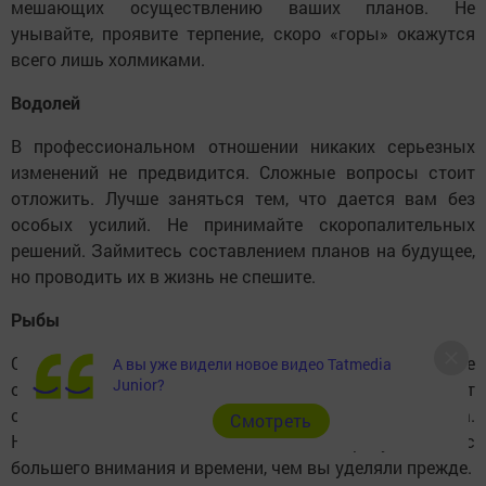
мешающих осуществлению ваших планов. Не
унывайте, проявите терпение, скоро «горы» окажутся
всего лишь холмиками.
Водолей
В профессиональном отношении никаких серьезных
изменений не предвидится. Сложные вопросы стоит
отложить. Лучше заняться тем, что дается вам без
особых усилий. Не принимайте скоропалительных
решений. Займитесь составлением планов на будущее,
но проводить их в жизнь не спешите.
Рыбы
Сегодня вы будете склонны распылять внимание
А вы уже видели новое видео Tatmedia
Junior?
одновременно на множество мелких дел. Может
сложиться непростая ситуация на работе и дома.
Cмотреть
Нестабильная обстановка в семье потребует от вас
большего внимания и времени, чем вы уделяли прежде.