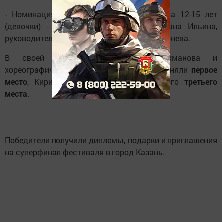
- Номинация «Вокал-соло» средняя группа 12-15 лет
(девочки) - Варвара Ведерникова и Диана Ильина,
руководитель Халида Мухамедовна Шестернева.
В своей номинации Алия Абдурахманова и
хореографический ансамбль «Колибри» заняли
первое
место
, Кирилл Иванов удостоен почетного
третьего
места
.
Победители получили дипломы, подарки и приглашения
на суперфинал фестиваля в город Казань.