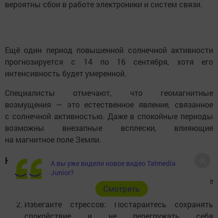
вероятны сбои в работе электроники и систем связи.
Ещё один период повышенной солнечной активности
прогнозируется с 14 по 16 сентября, хотя его
интенсивность будет умеренной.
Специалисты отмечают, что геомагнитные
возмущения — это естественное явление, связанное
с солнечной активностью. Даже в спокойные периоды
возможны внезапные всплески, влияющие
на магнитное поле Земли.
Как подготовиться к магнитным бурям:
А вы уже видели новое видео Tatmedia
Junior?
Следите за прогнозами: Регулярно узнавайте
Cмотреть
о предстоящих магнитных бурях.
Избегайте стрессов: Постарайтесь сохранять
спокойствие и не перегружать себя