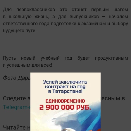
Для первоклассников это станет первым шагом
в школьную жизнь, а для выпускников — началом
ответственного года подготовки к экзаменам и выбору
будущего пути.
Пусть новый учебный год будет продуктивным
и успешным для всех!
Фото Дарьи Редюковой
Следите за самым важным и интересным в
Telegram-канале
Татмедиа
Читайте новости Татарстана в