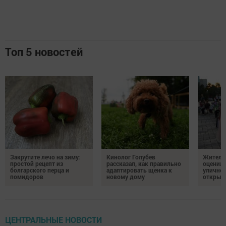
Топ 5 новостей
Закрутите лечо на зиму:
Кинолог Голубев
Жители
простой рецепт из
рассказал, как правильно
оценил
болгарского перца и
адаптировать щенка к
уличног
помидоров
новому дому
открыт
ЦЕНТРАЛЬНЫЕ НОВОСТИ