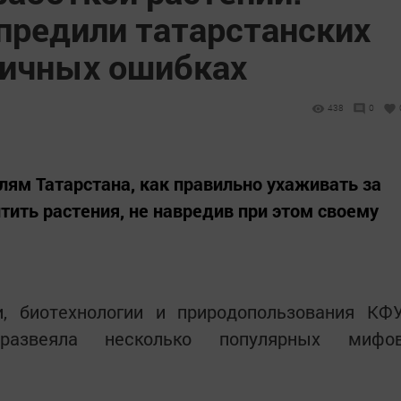
предили татарстанских
пичных ошибках
438
0
ям Татарстана, как правильно ухаживать за
тить растения, не навредив при этом своему
и, биотехнологии и природопользования КФ
 развеяла несколько популярных мифо