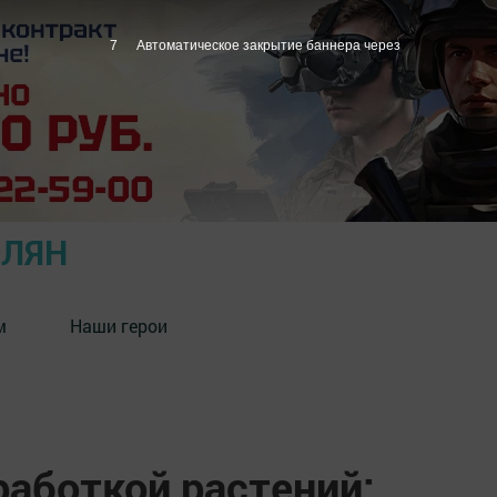
6
Автоматическое закрытие баннера через
ОЛЯН
м
Наши герои
работкой растений: