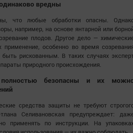
 одинаково вредны
ны, что любые обработки опасны. Однак
ры, например, на основе янтарной или борно
озревание плодов. Другое дело — химически
х применение, особенно во время созревани
 быть рискованным. В таких случаях экспер
епараты природного происхождения.
 полностью безопасны и их можн
ений
ческие средства защиты не требуют строгог
тлана Селивановская предупреждает: даж
но применять по инструкции. На упаковка
словия использования — их важно соблюдать.