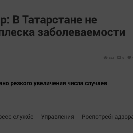
: В Татарстане не
плеска заболеваемости
483
0
ано резкого увеличения числа случаев
с-службе Управления Роспотребнадзор