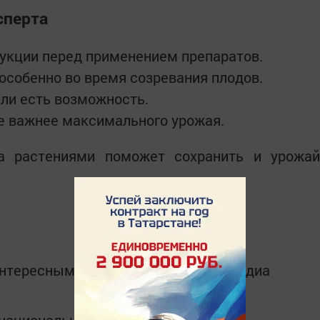
сперта
укции перед применением препаратов.
особенно во время созревания плодов.
ли есть возможность.
е важнее максимального урожая.
а растениями поможет сохранить и урожай
интересным в
Telegram-канале
Татмедиа
в национальном мессенджере MАХ: