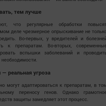
вать, тем лучше
ют, что регулярные обработки повыся
мом деле чрезмерное опрыскивание не тольк
редить. Во-первых, у вредителей и болезне
ть к препаратам. Во-вторых, современны
ировать вспышки заболеваний и проводит
й необходимости.
 — реальная угроза
о могут адаптироваться к препаратам, в то
льному переносу генов. Однако грамотно
едств защиты замедляет этот процесс.