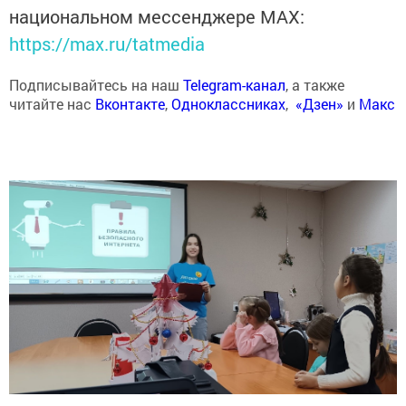
национальном мессенджере MАХ:
https://max.ru/tatmedia
Подписывайтесь на наш
Telegram-канал
, а также
читайте нас
Вконтакте
,
Одноклассниках
,
«Дзен»
и
Макс