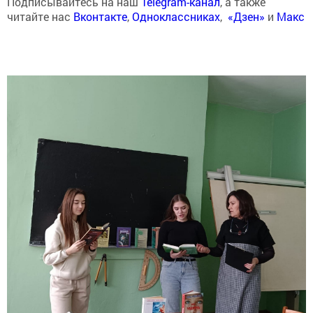
Подписывайтесь на наш
Telegram-канал
, а также
читайте нас
Вконтакте
,
Одноклассниках
,
«Дзен»
и
Макс