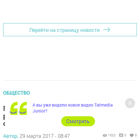
Перейти на страницу новости
ОБЩЕСТВО
А вы уже видели новое видео Tatmedia
Генсек ФИФА о Казани: Видеть стоящие
Junior?
рядом мечети и христианские храмы
Cмотреть
очень отрадно
Автор,
29 марта 2017 - 08:47
1022
0
0