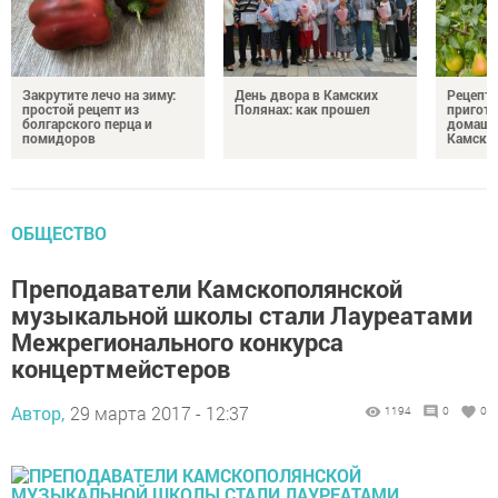
Закрутите лечо на зиму:
День двора в Камских
Рецепты
простой рецепт из
Полянах: как прошел
пригото
болгарского перца и
домашн
помидоров
Камски
ОБЩЕСТВО
Преподаватели Камскополянской
музыкальной школы стали Лауреатами
Межрегионального конкурса
концертмейстеров
Автор,
29 марта 2017 - 12:37
1194
0
0