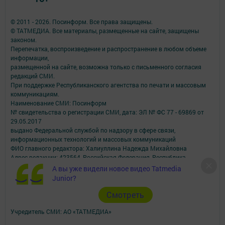
© 2011 - 2026. Посинформ. Все права защищены.
© ТАТМЕДИА. Все материалы, размещенные на сайте, защищены
законом.
Перепечатка, воспроизведение и распространение в любом объеме
информации,
размещенной на сайте, возможна только с письменного согласия
редакций СМИ.
При поддержке Республиканского агентства по печати и массовым
коммуникациям.
Наименование СМИ: Посинформ
№ свидетельства о регистрации СМИ, дата: ЭЛ № ФС 77 - 69869 от
29.05.2017
выдано Федеральной службой по надзору в сфере связи,
информационных технологий и массовых коммуникаций
ФИО главного редактора: Халиуллина Надежда Михайловна
Адрес редакции: 423564, Российская Федерация, Республика
Татарстан, Нижнекамский район, пгт Камские Поляны, д. 1/18А,
А вы уже видели новое видео Tatmedia
помещение 102.
Junior?
Телефон редакции: +7(8555) 33-60-60
Cмотреть
Электронная почта редакции: posinform@yandex.ru
Для сообщений о фактах коррупции: posinform@yandex.ru
Учредитель СМИ: АО «ТАТМЕДИА»