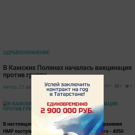
ЗДРАВООХРАНЕНИЕ
В Камских Полянах началась вакцинация
против гриппа
Автор,
21 августа 2017 - 05:32
1617
0
0
В настоящее время в учреждения здравоохранения
НМР поступила вакцина «СОВИГРИПП». Всего - 4050