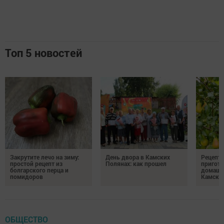
Топ 5 новостей
Закрутите лечо на зиму:
День двора в Камских
Рецепты
простой рецепт из
Полянах: как прошел
пригото
болгарского перца и
домашн
помидоров
Камски
ОБЩЕСТВО