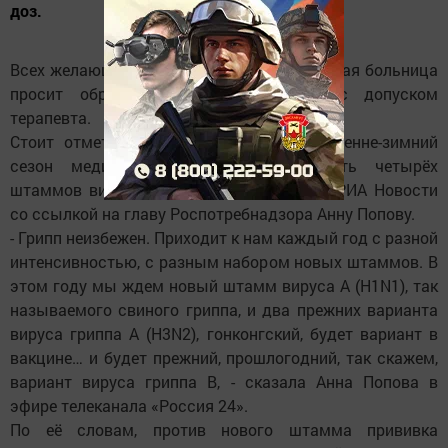
доз.
Всех желающих привиться Камскополянская больница
просит обращаться в 252 кабинет, с допуском
терапевта.
Стоит отметить, что на предстоящий осенне-зимний
сезон медики прогнозируют активность четырёх
штаммов вируса гриппа. Об этом пишут РИА Новости
со ссылкой на главу Роспотребнадзора Анну Попову.
- Грипп неизбежен. Приходит к нам каждый год с разной
интенсивностью, с разным набором новых штаммов. В
этом году мы ждем новый штамм вируса A (H1N1), так
называемого свиного гриппа, и два прежних варианта
вируса гриппа А (H3N2), гонконгский, будет вариант в
вакцине… и будет прежний, прошлогодний, так скажем,
вариант вируса гриппа B, - сказала Анна Попова в
эфире телеканала «Россия 24».
По её словам, против нового штамма прививка