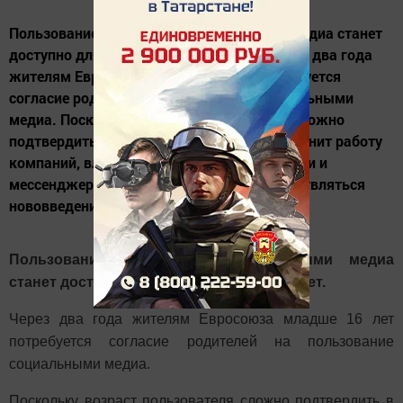
Пользование различными социальными медиа станет
доступно для граждан лишь с 16 лет. Через два года
жителям Евросоюза младше 16 лет потребуется
согласие родителей на пользование социальными
медиа. Поскольку возраст пользователя сложно
подтвердить в интернете, новшество усложнит работу
компаний, владеющих социальными сетями и
мессенджерами. Как именно будут осуществляться
нововведения, не уточняется....
Пользование различными социальными медиа
станет доступно для граждан лишь с 16 лет.
Через два года жителям Евросоюза младше 16 лет
потребуется согласие родителей на пользование
социальными медиа.
Поскольку возраст пользователя сложно подтвердить в