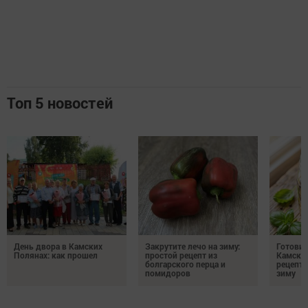
Топ 5 новостей
День двора в Камских
Закрутите лечо на зиму:
Готови
Полянах: как прошел
простой рецепт из
Камских
болгарского перца и
рецепты
помидоров
зиму