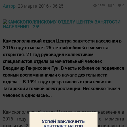
Автор,
23 марта 2016 - 06:25
1248
0
0
Камскополянский отдел Центра занятости населения в
2016 году отмечает 25-летний юбилей с момента
открытия. 21 год руководил коллективом
специалистов отдела замечательный человек
Владимир Генрихович Гун. В честь юбилея он поделился
своими воспоминаниями о начале деятельности
отдела: - В 1991 году прекратилось строительство
Татарской атомной электростанции. Несколько тысяч
человек в одночасье...
Камскополянский отдел Центра занятости населения в
2016 году отмечает 25-летний юбилей с момента
открытия. 21 год руководил коллективом специалистов