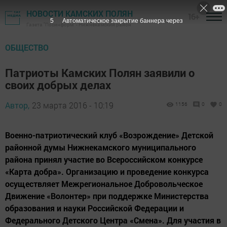
НОВОСТИ КАМСКИХ ПОЛЯН
16+
4
Автоматическое закрытие баннера через
Газета "Посинформ" - Нижнекамский район
ОБЩЕСТВО
Патриоты Камских Полян заявили о
своих добрых делах
Автор,
23 марта 2016 - 10:19
1156
0
0
Военно-патриотический клуб «Возрождение» Детской
районной думы Нижнекамского муниципального
района принял участие во Всероссийском конкурсе
«Карта добра». Организацию и проведение конкурса
осуществляет Межрегиональное Добровольческое
Движение «Волонтер» при поддержке Министерства
образования и науки Российской Федерации и
Федерального Детского Центра «Смена». Для участия в