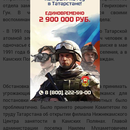
отдела замечательный человек Владимир Генрихович
Гун. В честь юбилея он поделился своими
воспоминаниями о начале деятельности отдела:
- В 1991 году прекратилось строительство Татарской
атомной электростанции. Несколько тысяч человек в
одночасье остались без работы. В Нижнекамске в мае
1991 года был открыт Центр занятости населения, а в
Камских Полянах - Комитет безработных граждан.
Обстановка с безработицей в поселке стала принимать
угрожающий характер. Ездить в Нижнекамск для
постановки на учет в качестве безработных было
проблематично. Было принято решение Комитетом по
труду Татарстана об открытии филиала Нижнекамского
Центра занятости в Камских Полянах. Главой
администрации поселка Наилем Мухаметовичем