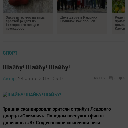
Закрутите лечо на зиму:
День двора в Камских
Рецепты
простой рецепт из
Полянах: как прошел
пригото
болгарского перца и
домашн
помидоров
Камски
СПОРТ
Шайбу! Шайбу! Шайбу!
Автор,
23 марта 2016 - 05:14
1172
0
0
Три дня скандировали зрители с трибун Ледового
дворца «Олимпия». Поводом послужил финал
дивизиона «В» Студенческой хоккейной лиги