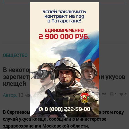
ОБЩЕСТВО
В некоторых регионах России
зарегистрированы первые случаи укусов
клещей
Автор,
13 марта 2025 - 09:20
551
0
0
В Сергиевом Посаде зафиксирован первый в этом году
случай укуса клеща, сообщили в министерстве
здравоохранения Московской области.