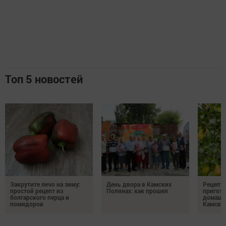
Топ 5 новостей
Закрутите лечо на зиму:
День двора в Камских
Рецепты
простой рецепт из
Полянах: как прошел
пригото
болгарского перца и
домашн
помидоров
Камски