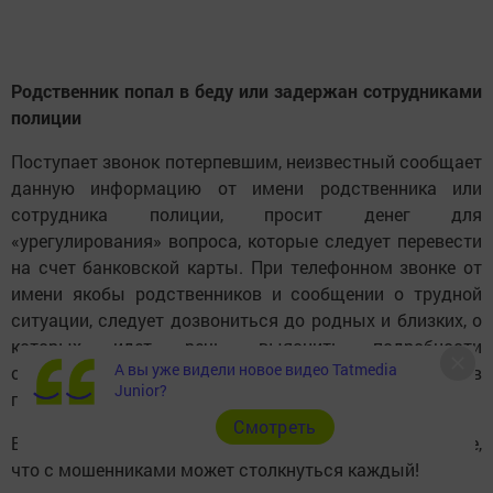
Родственник попал в беду или задержан сотрудниками
полиции
Поступает звонок потерпевшим, неизвестный сообщает
данную информацию от имени родственника или
сотрудника полиции, просит денег для
«урегулирования» вопроса, которые следует перевести
на счет банковской карты. При телефонном звонке от
имени якобы родственников и сообщении о трудной
ситуации, следует дозвониться до родных и близких, о
которых идет речь, выяснить подробности
А вы уже видели новое видео Tatmedia
случившегося и незамедлительно позвонить в
Junior?
полицию.
Cмотреть
Будьте предельно бдительны и осторожны. Помните,
что с мошенниками может столкнуться каждый!