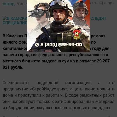
Автор,
6 августа 2016 - 07:00
975
0
0
В Камских Полянах протекает капитальный ремонт
жилого фонда. Для реализации программы по
капитальному ремонту жилых домов в 2016 году для
нашего города из федерального, республиканского и
местного бюджета выделена сумма в размере 29 207
821 рубль.
Специалисты подрядной организации, а это
предприятие «СтройИндустрия», еще в июне вошли в
дома и приступили к работам. В ходе ремонтных работ
они используют только сертифицированный материал
и оборудование, закупленные на торговых площадках.