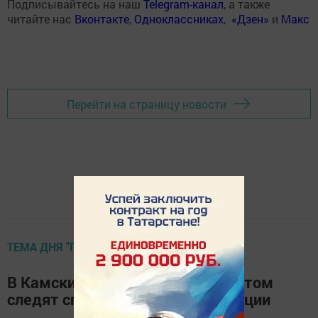
Подписывайтесь на наш
Telegram-канал
, а также
читайте нас
Вконтакте
,
Одноклассниках
,
«Дзен»
и
Макс
Перейти на страницу новости
ТЕМА ДНЯ "ГАЗЕТА"
В Камских Полянах за капремонтом
следят специалисты жилинспекции