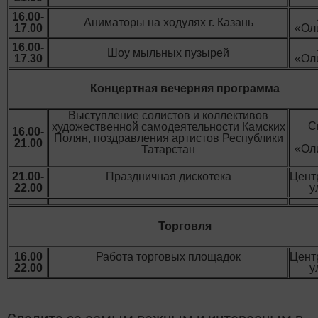
16.00-
Аниматоры на ходулях г. Казань
17.00
«Ол
16.00-
Шоу мыльных пузырей
17.30
«Ол
Концертная вечерняя программа
Выступление солистов и коллективов
С
художественной самодеятельности Камских
16.00-
Полян, поздравления артистов Республики
21.00
«Ол
Татарстан
21.00-
Праздничная дискотека
Цент
22.00
у
Торговля
16.00
Работа торговых площадок
Цент
22.00
у