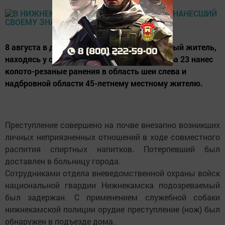
8 августа в дневное время, 50-летний местный житель,
находясь у себя квартире по адресу пр. Мира 23 нанес
колото-резаные ранения в область шеи слева и
надбровной области 45-летнему местному жителю.
Преступление совершено на почве внезапно возникших
личных неприязненных отношений в ходе совместного
распития спиртных напитков. Потерпевший был
доставлен в больницу города.
Сотрудниками отдела вневедомственной охраны войск
национальной гвардии Нижнекамска подозреваемый
был задержан. С применением служебной собаки
нижнекамской полиции орудие преступление (нож) был
обнаружен в подъезде дома.