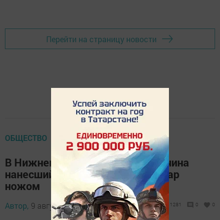
Перейти на страницу новости
ОБЩЕСТВО
В Нижнекамске задержан мужчина
нанесший своему знакомому удар
ножом
Автор,
9 августа 2017 - 14:00
1281
0
0