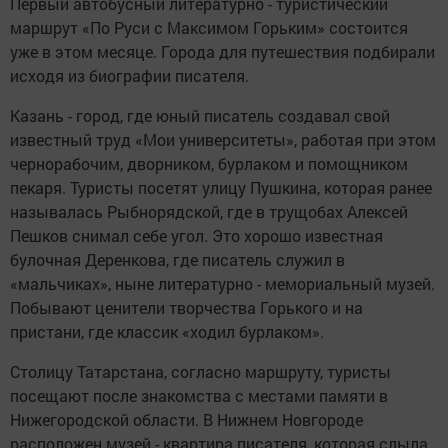
Первый автобусный литературно - туристический
маршрут «По Руси с Максимом Горьким» состоится
уже в этом месяце. Города для путешествия подбирали
исходя из биографии писателя.
Казань - город, где юный писатель создавал свой
известный труд «Мои университеты», работая при этом
чернорабочим, дворником, бурлаком и помощником
пекаря. Туристы посетят улицу Пушкина, которая ранее
называлась Рыбнорядской, где в трущобах Алексей
Пешков снимал себе угол. Это хорошо известная
булочная Деренкова, где писатель служил в
«мальчиках», ныне литературно - мемориальный музей.
Побывают ценители творчества Горького и на
пристани, где классик «ходил бурлаком».
Столицу Татарстана, согласно маршруту, туристы
посещают после знакомства с местами памяти в
Нижегородской области. В Нижнем Новгороде
расположен музей - квартира писателя, которая слыла