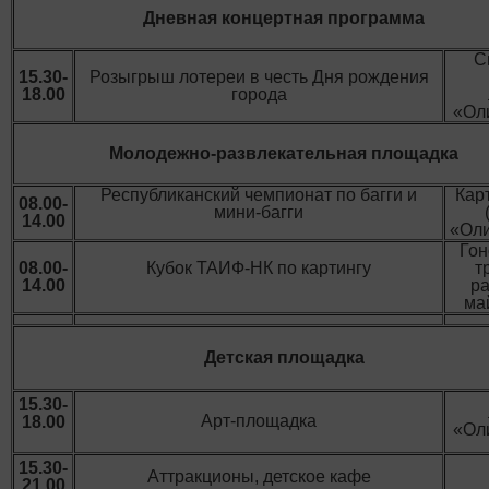
Дневная концертная программа
С
15.30-
Розыгрыш лотереи в честь Дня рождения
18.00
города
«Ол
Молодежно-развлекательная площадка
Республиканский чемпионат по багги и
Кар
08.00-
мини-багги
14.00
«Ол
Го
08.00-
Кубок ТАИФ-НК по картингу
т
14.00
р
ма
Детская площадка
15.30-
Арт-площадка
18.00
«Ол
15.30-
Аттракционы, детское кафе
21.00