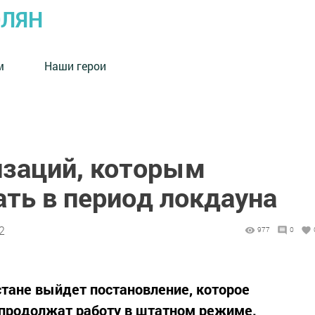
ОЛЯН
м
Наши герои
изаций, которым
ть в период локдауна
2
977
0
тане выйдет постановление, которое
 продолжат работу в штатном режиме.