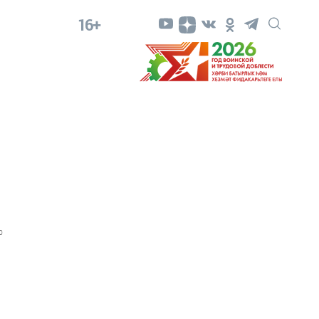
16+
0