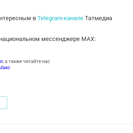
интересным в
Telegram-канале
Татмедиа
в национальном мессенджере MАХ:
ал
, а также читайте нас
Макс