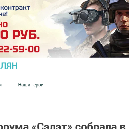
ОЛЯН
м
Наши герои
орума «Сэлэт» собрала в