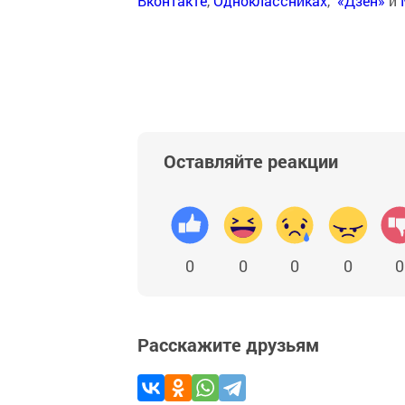
Вконтакте
,
Одноклассниках
,
«Дзен»
и
Оставляйте реакции
0
0
0
0
0
Расскажите друзьям