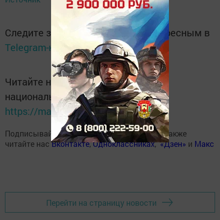
Следите за самым важным и интересным в
Telegram-канале
Татмедиа
Читайте новости Татарстана в
национальном мессенджере MАХ:
https://max.ru/tatmedia
Подписывайтесь на наш
Telegram-канал
, а также
читайте нас
Вконтакте
,
Одноклассниках
,
«Дзен»
и
Макс
Перейти на страницу новости