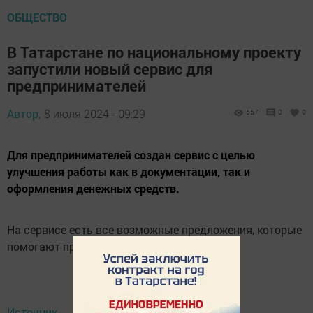
ОБЩЕСТВО
В Татарстане по национальному проекту
запустили новый сервис для
предпринимателей
Автор,
8 июля 2024 - 09:29
557
0
0
Для предпринимателей создан сервис с целью
улучшения работы как в документации, так и
оформления денежных средств.
На сервисе есть все возможные предложения, которые
помогают предпринимателям в их работе.
Источник