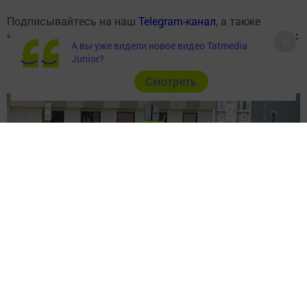
Подписывайтесь на наш
Telegram-канал
, а также
читайте нас
Вконтакте
,
Одноклассниках
,
«Дзен»
и
Макс
А вы уже видели новое видео Tatmedia
Junior?
Cмотреть