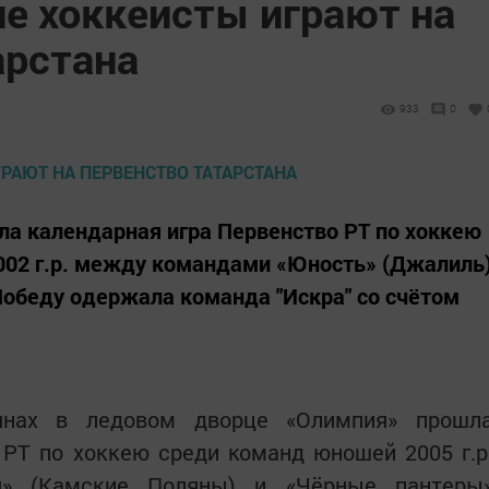
е хоккеисты играют на
арстана
933
0
ла календарная игра Первенство РТ по хоккею
002 г.р. между командами «Юность» (Джалиль
Победу одержала команда "Искра" со счётом
нах в ледовом дворце «Олимпия» прошл
 РТ по хоккею среди команд юношей 2005 г.р
» (Камские Поляны) и «Чёрные пантеры