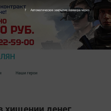
6
Автоматическое закрытие баннера через
ОЛЯН
м
Наши герои
в хищении денег