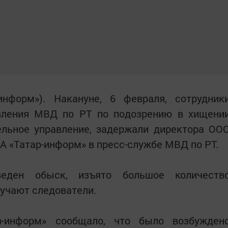
-информ»). Накануне, 6 февраля, сотрудник
авления МВД по РТ по подозрению в хищени
ельное управление, задержали директора ОО
ИА «Татар-информ» в пресс-службе МВД по РТ.
еден обыск, изъято большое количеств
учают следователи.
р-информ» сообщало, что было возбужден