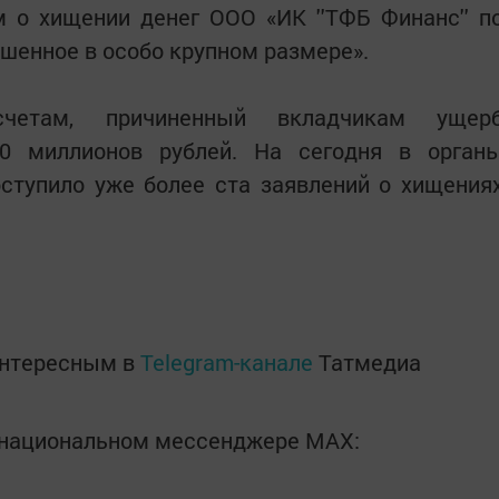
м о хищении денег ООО «ИК ''ТФБ Финанс'' п
шенное в особо крупном размере».
счетам, причиненный вкладчикам ущер
0 миллионов рублей. На сегодня в орган
оступило уже более ста заявлений о хищения
интересным в
Telegram-канале
Татмедиа
в национальном мессенджере MАХ: