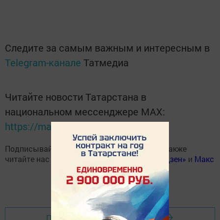
Следите за самым важным и интересным в
Telegram-канале
Татмедиа
Читайте новости Татарстана в
национальном мессенджере MАХ:
https://max.ru/tatmedia
Подписывайтесь на наш
Telegram-канал
, а также
читайте нас
Вконтакте
,
Одноклассниках
,
«Дзен»
и
Макс
Перейти на страницу новости