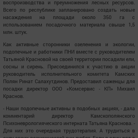
воспроизводства и преумножения лесных ресурсов.
Всего по республике запланировано создать новые
насаждения на площади около 350 га с
использованием посадочного материала свыше 1,5
млн. штук.
Как активные сторонники озеленения и экологии,
подопечные и работники ПНИ вместе с руководителем
Татьяной Красновой на своей территории посадили ели,
сосны и сирень. Присоединился к участию в акции
руководитель исполнительного комитета Камских
Полян Ринат Салахутдинов. Предоставил саженцы для
посадки директор ООО «Комсервис - КП» Михаил
Краснов.
- Наши подопечные активны в подобных акциях, - дала
комментарий директор Камскополянского
Психоневрологияческого интерната Татьяна Краснова. -
Для них это очередная трудотерапия. А трудиться в
силу своих возможностей они любят. Если в один ряд с