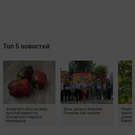
Топ 5 новостей
Закрутите лечо на зиму:
День двора в Камских
Рецепты
простой рецепт из
Полянах: как прошел
пригото
болгарского перца и
домашн
помидоров
Камски