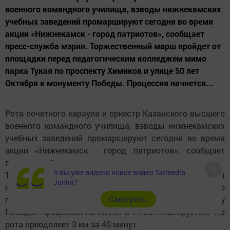
военного командного училища, взводы нижнекамских
учебных заведений промаршируют сегодня во время
акции «Нижнекамск - город патриотов», сообщает
пресс-служба мэрии. Торжественный марш пройдет от
площадки перед педагогическим колледжем мимо
парка Тукая по проспекту Химиков и улице 50 лет
Октября к монументу Победы. Процессия начнется...
Рота почетного караула и оркестр Казанского высшего
военного командного училища, взводы нижнекамских
учебных заведений промаршируют сегодня во время
акции «Нижнекамск - город патриотов», сообщает
пресс-служба мэрии.
А вы уже видели новое видео Tatmedia
Торжественный марш пройдет от площадки перед
Junior?
педагогическим колледжем мимо парка Тукая по
Cмотреть
проспекту Химиков и улице 50 лет Октября к монументу
Победы. Процессия начнется в 14:30. Планируется, что
рота преодолеет 3 км за 40 минут.