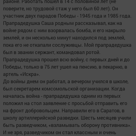
районе. Работать пошел в 14 с половиной лет (не
поверите, но трудовой стаж у него был 60 лет). Он
участник двух парадов Победы - 1945 года и 1985 года.
Прапрадедушка Саша родным рассказывал, как на
войне рядом с ним взорвалась бомба, и его накрыло
землей, и он несколько минут находился под землей,
пока его не откапали сослуживцы. Мой прапрадедушка
был в звании сержант, командовал ротой.
Прапрадедушка прошел всю войну, с первых дней и до
Победы, только в 75 лет ушел на пенсию, в пекарню, в
артель «Искра».
До войны днем он работал, а вечером учился в школе,
был секретарем комсомольской организации. Когда
началась война - прапрадедушка одним из первых
положил на стол заявление с просьбой отправить его
на фронт добровольцем. Направили его в Саратов, в
школу артиллерийской разведки. Шесть месяцев учили
быть разведчиком, «взламывать оборону противника».
И не зря, разведчиком он стал классным и очень