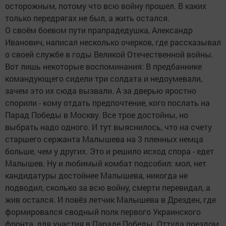
осторожным, потому что всю войну прошел. В каких
только передрягах не был, а жить остался.
О своём боевом пути прапрадедушка, Александр
Иванович, написал несколько очерков, где рассказывал
о своей службе в годы Великой Отечественной войны.
Вот лишь некоторые воспоминания: В предбаннике
командующего сидели три солдата и недоумевали,
зачем это их сюда вызвали. А за дверью яростно
спорили - кому отдать предпочтение, кого послать на
Парад Победы в Москву. Все трое достойны, но
выбрать надо одного. И тут выяснилось, что на счету
старшего сержанта Малышева на 3 пленных немца
больше, чем у других. Это и решило исход спора - едет
Малышев. Ну и любимый комбат подсобил: мол, нет
кандидатуры достойнее Малышева, никогда не
подводил, сколько за всю войну, смерти перевидал, а
жив остался. И повёз летчик Малышева в Дрезден, где
формировался сводный полк первого Украинского
фронта, для участия в Параде Победы. Оттуда поездом