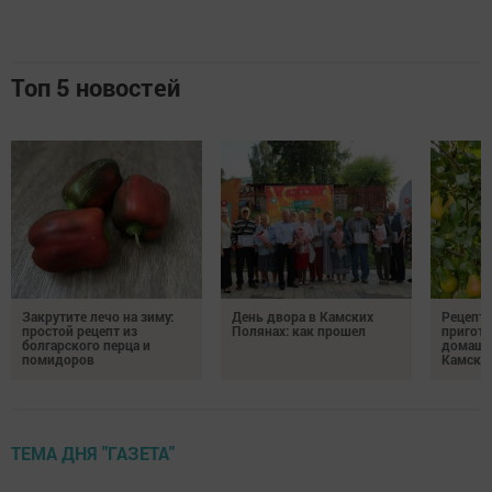
Топ 5 новостей
Закрутите лечо на зиму:
День двора в Камских
Рецепты
простой рецепт из
Полянах: как прошел
пригото
болгарского перца и
домашн
помидоров
Камски
ТЕМА ДНЯ "ГАЗЕТА"