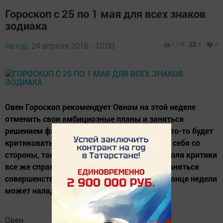
Гороскоп с 25 по 1 мая для всех знаков
зодиака
Автор,
24 апреля 2016 - 10:00
1176
0
0
Овен Гороскоп рекомендует Овнам на этой неделе
отменить свои амбициозные планы и заняться
решением финансовых проблем. Если Вас кто-то будет
критиковать, то необходимо посмотреть на себя со
стороны, так как возможно, что какая-то доля критики
все же справедлива. Поэтому Вы можете заняться
совершенствованием своего поведения. В конце недели
может наладиться...
Овен