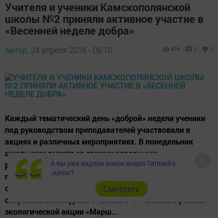
Учителя и ученики Камскополянской
школы №2 приняли активное участие в
«Весенней неделе добра»
Автор,
24 апреля 2016 - 06:10
829
0
0
Каждый тематический день «доброй» недели ученики
под руководством преподавателей участвовали в
акциях и различных мероприятиях. В понедельник
школьники вместе со своими классными
А вы уже видели новое видео Tatmedia
руководителями в рамках акции «Доброе здоровье»
Junior?
провели мероприятия по популяризации здорового
образа жизни: флешмоб, утреннюю зарядку и
Cмотреть
спортивные конкурсы. Ученики 8 «А» класса в рамках
экологической акции «Марш...