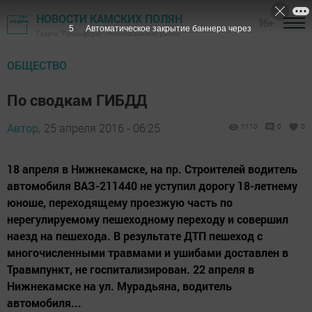
НОВОСТИ КАМСКИХ ПОЛЯН
16+
4
Автоматическое закрытие баннера через
Газета "Посинформ" - Нижнекамский район
ОБЩЕСТВО
По сводкам ГИБДД
Автор,
25 апреля 2016 - 06:25
1110
0
0
18 апреля в Нижнекамске, на пр. Строителей водитель
автомобиля ВАЗ-211440 не уступил дорогу 18-летнему
юноше, переходящему проезжую часть по
нерегулируемому пешеходному переходу и совершил
наезд на пешехода. В результате ДТП пешеход с
многочисленными травмами и ушибами доставлен в
Травмпункт, не госпитализирован. 22 апреля в
Нижнекамске на ул. Мурадьяна, водитель
автомобиля...