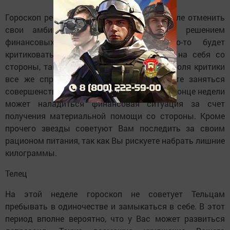
Гороскоп рекомендует Овнам на этой неделе отменить
свои амбициозные планы и заняться решением
финансовых проблем. Если Вас кто-то будет
критиковать, то необходимо посмотреть на себя со
стороны, так как возможно, что какая-то доля критики
все же справедлива. Поэтому Вы можете заняться
совершенствованием своего поведения. В конце недели
может наладиться финансовая ситуация за счет
получения материальной помощи со стороны. Кроме
прочего звезды советуют Вам последить за своим
рационом питания, так как Вы рискуете набрать лишние
килограммы.
Телец
На этой неделе гороскоп не советует Тельцам
пребывать в одиночестве и замыкаться в себе. В этот
период вполне вероятно, что у Вас может развиться