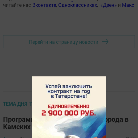
читайте нас
Вконтакте
,
Одноклассниках
,
«Дзен»
и
Макс
Перейти на страницу новости
ТЕМА ДНЯ "ГАЗЕТА"
Программа празднования Дня города в
Камских Полянах