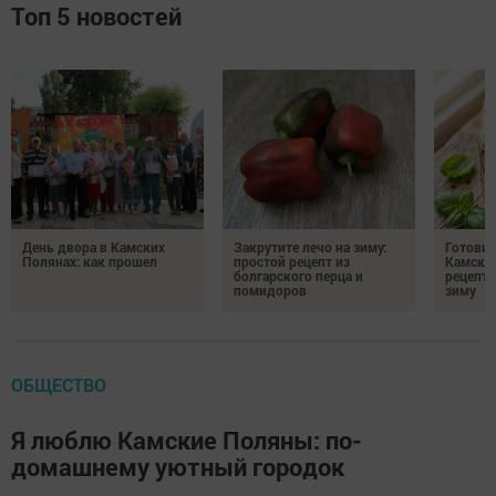
Топ 5 новостей
День двора в Камских
Закрутите лечо на зиму:
Готови
Полянах: как прошел
простой рецепт из
Камских
болгарского перца и
рецепты
помидоров
зиму
ОБЩЕСТВО
Я люблю Камские Поляны: по-
домашнему уютный городок