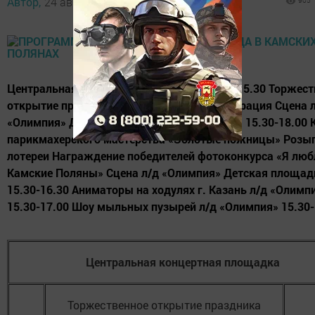
Автор,
24 августа 2016 - 05:49
905
Центральная концертная площадка 14.00-15.30 Торжест
открытие праздника Праздничная демонстрация Сцена 
«Олимпия» Дневная концертная программа 15.30-18.00 
парикмахерского мастерства «Золотые ножницы» Роз
лотереи Награждение победителей фотоконкурса «Я лю
Камские Поляны» Сцена л/д «Олимпия» Детская площад
15.30-16.30 Аниматоры на ходулях г. Казань л/д «Олимп
15.30-17.00 Шоу мыльных пузырей л/д «Олимпия» 15.30-1
Центральная концертная площадка
Торжественное открытие праздника