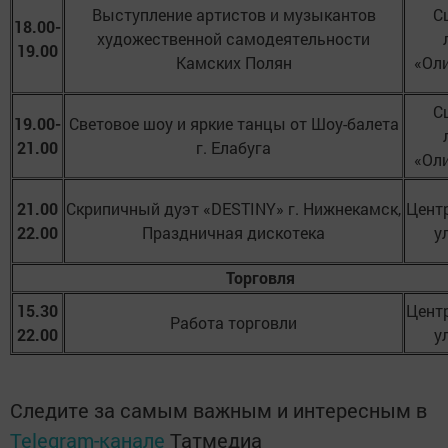
Выступление артистов и музыкантов
С
18.00-
художественной самодеятельности
19.00
Камских Полян
«Ол
С
19.00-
Световое шоу и яркие танцы от Шоу-балета
21.00
г. Елабуга
«Ол
21.00
Скрипичный дуэт «DESTINY» г. Нижнекамск,
Цент
22.00
Праздничная дискотека
у
Торговля
15.30
Цент
Работа торговли
22.00
у
Следите за самым важным и интересным в
Telegram-канале
Татмедиа