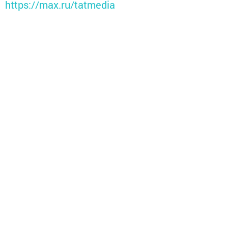
https://max.ru/tatmedia
Подписывайтесь на наш
Telegram-канал
, а также
читайте нас
Вконтакте
,
Одноклассниках
,
«Дзен»
и
Макс
Перейти на страницу новости