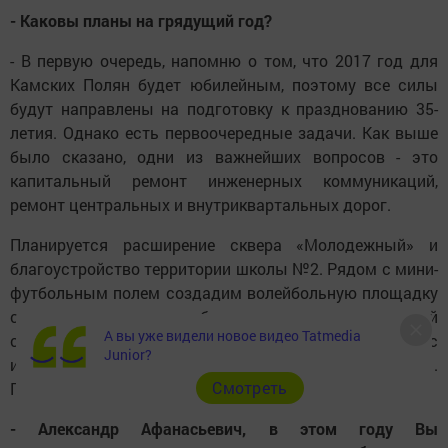
- Каковы планы на грядущий год?
- В первую очередь, напомню о том, что 2017 год для
Камских Полян будет юбилейным, поэтому все силы
будут направлены на подготовку к празднованию 35-
летия. Однако есть первоочередные задачи. Как выше
было сказано, одни из важнейших вопросов - это
капитальный ремонт инженерных коммуникаций,
ремонт центральных и внутриквартальных дорог.
Планируется расширение сквера «Молодежный» и
благоустройство территории школы №2. Рядом с мини-
футбольным полем создадим волейбольную площадку
с дополнительным оборудованием для занятий
А вы уже видели новое видео Tatmedia
спортом. В планах - строительство футбольного поля с
Junior?
искусственным покрытием на территории школы №1.
Cмотреть
Продолжим капитальный ремонт жилого фонда.
- Александр Афанасьевич, в этом году Вы