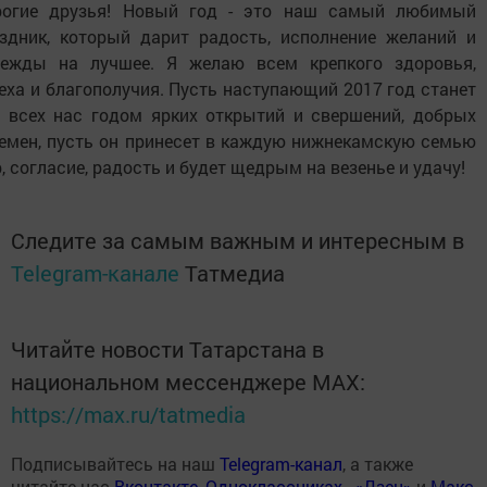
рогие друзья! Новый год - это наш самый любимый
здник, который дарит радость, исполнение желаний и
дежды на лучшее. Я желаю всем крепкого здоровья,
еха и благополучия. Пусть наступающий 2017 год станет
 всех нас годом ярких открытий и свершений, добрых
емен, пусть он принесет в каждую нижнекамскую семью
, согласие, радость и будет щедрым на везенье и удачу!
Следите за самым важным и интересным в
Telegram-канале
Татмедиа
Читайте новости Татарстана в
национальном мессенджере MАХ:
https://max.ru/tatmedia
Подписывайтесь на наш
Telegram-канал
, а также
читайте нас
Вконтакте
,
Одноклассниках
,
«Дзен»
и
Макс