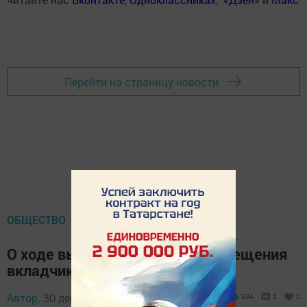
Перейти на страницу новости
ОБЩЕСТВО
О ходе выплат страхового возмещения
вкладчикам «Татфондбанка»
Автор,
30 декабря 2016 - 13:48
994
0
0