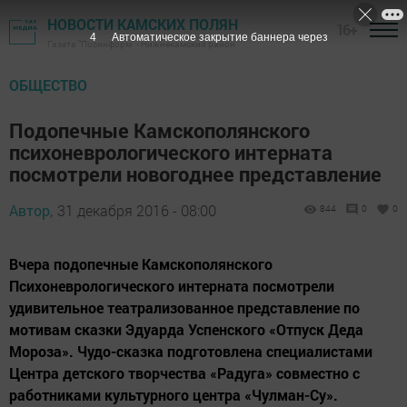
НОВОСТИ КАМСКИХ ПОЛЯН
16+
3
Автоматическое закрытие баннера через
Газета "Посинформ" - Нижнекамский район
ОБЩЕСТВО
Подопечные Камскополянского
психоневрологического интерната
посмотрели новогоднее представление
Автор,
31 декабря 2016 - 08:00
844
0
0
Вчера подопечные Камскополянского
Психоневрологического интерната посмотрели
удивительное театрализованное представление по
мотивам сказки Эдуарда Успенского «Отпуск Деда
Мороза». Чудо-сказка подготовлена специалистами
Центра детского творчества «Радуга» совместно с
работниками культурного центра «Чулман-Су».