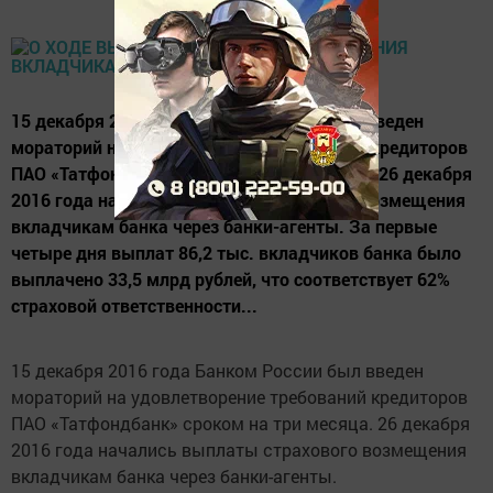
15 декабря 2016 года Банком России был введен
мораторий на удовлетворение требований кредиторов
ПАО «Татфондбанк» сроком на три месяца. 26 декабря
2016 года начались выплаты страхового возмещения
вкладчикам банка через банки-агенты. За первые
четыре дня выплат 86,2 тыс. вкладчиков банка было
выплачено 33,5 млрд рублей, что соответствует 62%
страховой ответственности...
15 декабря 2016 года Банком России был введен
мораторий на удовлетворение требований кредиторов
ПАО «Татфондбанк» сроком на три месяца. 26 декабря
2016 года начались выплаты страхового возмещения
вкладчикам банка через банки-агенты.