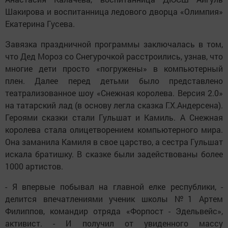
Шакирова и воспитанница ледового дворца «Олимпия»
Екатерина Гусева.
Завязка праздничной программы заключалась в том,
что Дед Мороз со Снегурочкой расстроились, узнав, что
многие дети просто «погружены» в компьютерный
плен. Далее перед детьми было представлено
театрализованное шоу «Снежная королева. Версия 2.0»
на татарский лад (в основу легла сказка Г.Х.Андерсена).
Героями сказки стали Гульшат и Камиль. А Снежная
королева стала олицетворением компьютерного мира.
Она заманила Камиля в свое царство, а сестра Гульшат
искала братишку. В сказке были задействованы более
1000 артистов.
- Я впервые побывал на главной елке республики, -
делится впечатлениями ученик школы №1 Артем
Филиппов, командир отряда «Форпост - Эдельвейс»,
активист. - И получил от увиденного массу