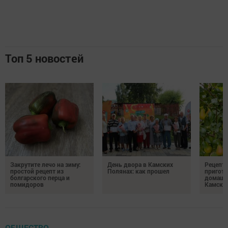
Топ 5 новостей
Закрутите лечо на зиму:
День двора в Камских
Рецепты
простой рецепт из
Полянах: как прошел
пригото
болгарского перца и
домашн
помидоров
Камски
ОБЩЕСТВО