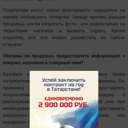
Покупатели могут смело фиксировать нарушения на
камеру мобильного телефона. Между прочим, раньше
продавцы могли запретить фото– или видеосъемку на
территории магазина и вызвать охрану. Кроме
соцсетей, все это можно разместить на сайтах
отзывов.
Обязаны ли продавцы предоставлять информацию о
покупке, кассовый и товарный чеки?
Базовые нормы, закрепляющие ключевые права
потребителей и обязанности продавцов, сохранены. По-
прежнему продавцы должны предоставлять
покупателям исчерпывающую информацию о
реализуемом товаре, выдавать кассовый или при
необходимости товарный чек, предоставлять
возможность контрольного взвешивания или
измерения товаров.