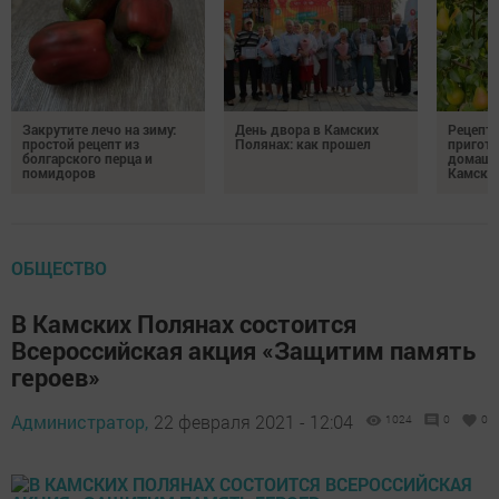
Закрутите лечо на зиму:
День двора в Камских
Рецепты
простой рецепт из
Полянах: как прошел
пригото
болгарского перца и
домашн
помидоров
Камски
ОБЩЕСТВО
В Камских Полянах состоится
Всероссийская акция «Защитим память
героев»
Администратор,
22 февраля 2021 - 12:04
1024
0
0