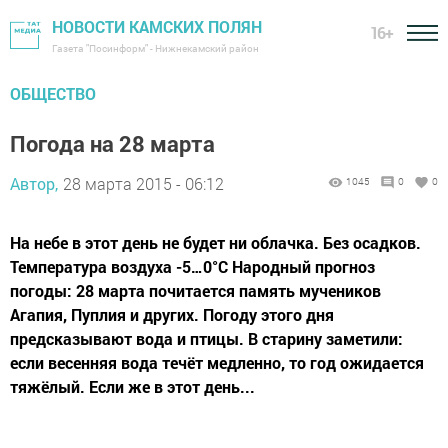
НОВОСТИ КАМСКИХ ПОЛЯН
16+
Газета "Посинформ" - Нижнекамский район
ОБЩЕСТВО
Погода на 28 марта
Автор,
28 марта 2015 - 06:12
1045
0
0
На небе в этот день не будет ни облачка. Без осадков.
Температура воздуха -5…0°C Народный прогноз
погоды: 28 марта почитается память мучеников
Агапия, Пуплия и других. Погоду этого дня
предсказывают вода и птицы. В старину заметили:
если весенняя вода течёт медленно, то год ожидается
тяжёлый. Если же в этот день...