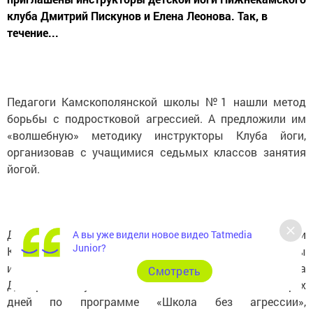
клуба Дмитрий Пискунов и Елена Леонова. Так, в
течение...
Педагоги Камскополянской школы №1 нашли метод
борьбы с подростковой агрессией. А предложили им
«волшебную» методику инструкторы Клуба йоги,
организовав с учащимися седьмых классов занятия
йогой.
Для проведения занятий руководителем Клуба йоги
А вы уже видели новое видео Tatmedia
Junior?
Камских Полян Лидией Шишкиной были приглашены
инструкторы детской йоги Нижнекамского клуба
Cмотреть
Дмитрий Пискунов и Елена Леонова. Так, в течение трех
дней по программе «Школа без агрессии»,