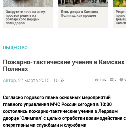
Закрутите лечо на зиму:
День двора в Камских
Рецепты
простой рецепт из
Полянах: как прошел
пригото
болгарского перца и
домашн
помидоров
Камски
ОБЩЕСТВО
Пожарно-тактические учения в Камских
Полянах
Автор,
27 марта 2015 - 10:52
1102
0
0
Согласно годового плана основных мероприятий
главного управления МЧС России сегодня в 10:00
состоялись пожарно-тактические учения в Ледовом
дворце "Олимпия" с целью отработки взаимодействия с
оперативными службами и службами