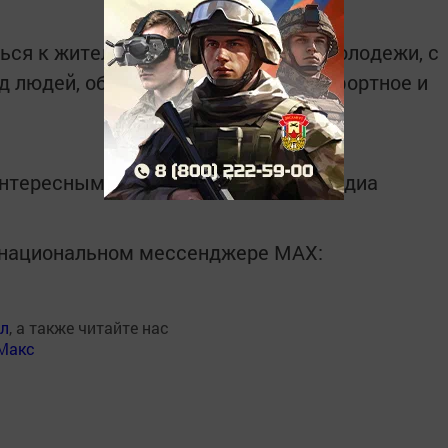
ться к жителям поселка, особенно молодежи, с
уд людей, обеспечивающих нам комфортное и
интересным в
Telegram-канале
Татмедиа
в национальном мессенджере MАХ:
ал
, а также читайте нас
Макс