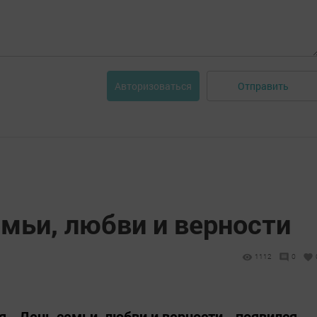
Отправить
Авторизоваться
емьи, любви и верности
1112
0
 - День семьи, любви и верности - появился