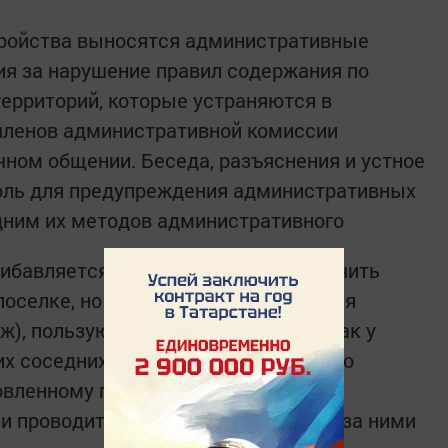
тройства выносятся административные
я за нарушение правил содержания по
ерриторий, которые устраняются в
членов административной комиссии
чном общении. Беседа, разъяснения и устное
оль для предупреждения административных
дним их методов административного
рибавляется. Нужно вовремя обеспечить
поселке, но и в зонах отдыха (Верхняя
яж), пользующиеся популярностью как у
х соседних районов. С этой целью по
овленному графику, организациями,
и проводится уборка закрепленных за ними