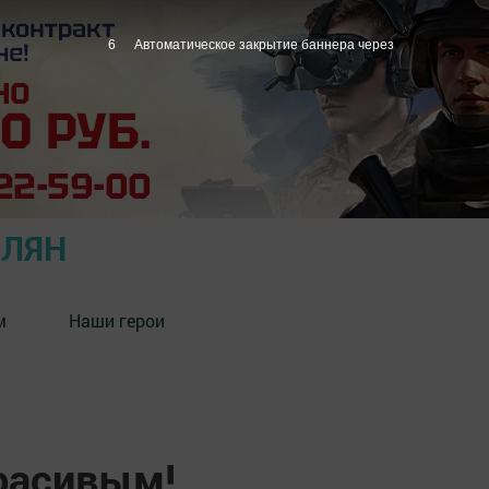
5
Автоматическое закрытие баннера через
ОЛЯН
м
Наши герои
расивым!