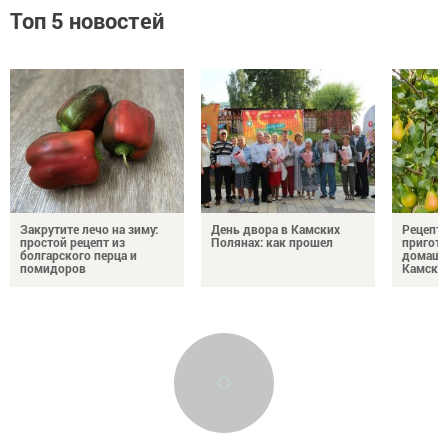
Топ 5 новостей
Закрутите лечо на зиму:
День двора в Камских
Рецепты
простой рецепт из
Полянах: как прошел
пригото
болгарского перца и
домашн
помидоров
Камски