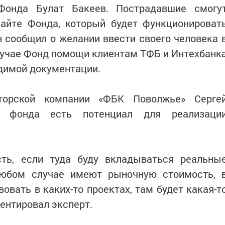
 Фонда Булат Бакеев. Пострадавшие смогу
сайте Фонда, который будет функционироват
он сообщил о желании ввести своего человека 
лучае Фонд помощи клиентам ТФБ и Интехбанк
одимой документации.
иторской компании «ФБК Поволжье» Серге
у фонда есть потенциал для реализаци
ть, если туда буду вкладываться реальны
любом случае имеют рыночную стоимость, 
овать в каких-то проектах, там будет какая-т
ментировал эксперт.