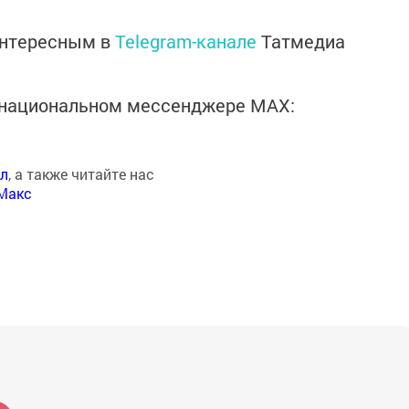
интересным в
Telegram-канале
Татмедиа
в национальном мессенджере MАХ:
ал
, а также читайте нас
Макс