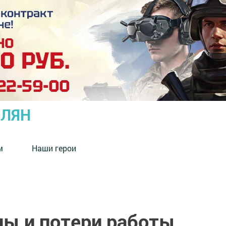
ОЛЯН
м
Наши герои
ны и потери работы