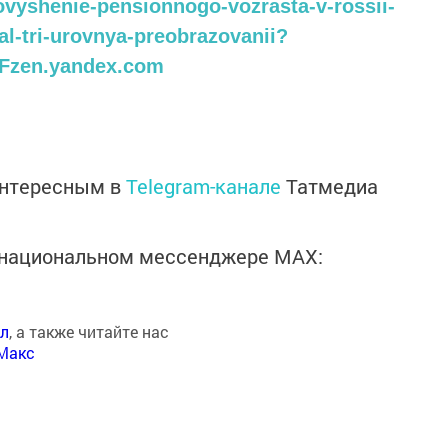
povyshenie-pensionnogo-vozrasta-v-rossii-
l-tri-urovnya-preobrazovanii?
Fzen.yandex.com
интересным в
Telegram-канале
Татмедиа
в национальном мессенджере MАХ:
ал
, а также читайте нас
Макс