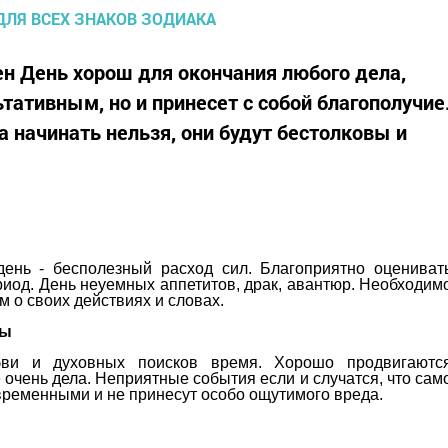
ен День хорош для окончания любого дела,
ьтативным, но и принесет с собой благополучие
 начинать нельзя, они будут бестолковы и
 день - бесполезный расход сил. Благоприятно оцениват
риод. День неуемных аппетитов, драк, авантюр. Необходим
м о своих действиях и словах.
цы
бви и духовных поисков время. Хорошо продвигаютс
 очень дела. Неприятные события если и случатся, что сам
овременными и не принесут особо ощутимого вреда.