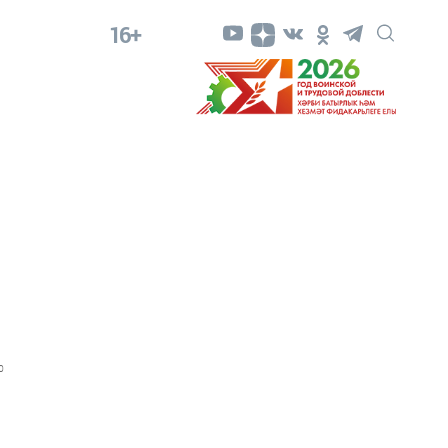
16+
0