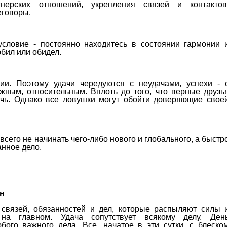
ерских отношений, укрепления связей и контактов
еговоры.
словие - постоянно находитесь в состоянии гармонии 
рбил или обидел.
ии. Поэтому удачи чередуются с неудачами, успехи - 
жным, относительным. Вплоть до того, что верные друзь
мочь. Однако все ловушки могут обойти доверяющие свое
сего не начинать чего-либо нового и глобального, а быстр
нное дело.
он
связей, обязанностей и дел, которые распыляют силы 
 на главном. Удача сопутствует всякому делу. Ден
бого важного дела. Все, начатое в эти сутки, с блеско