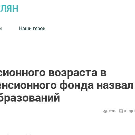
ОЛЯН
м
Наши герои
ионного возраста в
енсионного фонда назвал
образований
1285
0