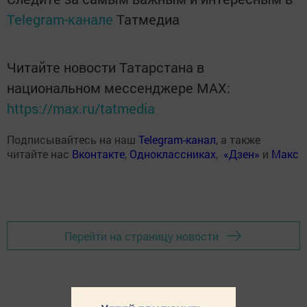
Telegram-канале
Татмедиа
Читайте новости Татарстана в
национальном мессенджере MАХ:
https://max.ru/tatmedia
Подписывайтесь на наш
Telegram-канал
, а также
читайте нас
Вконтакте
,
Одноклассниках
,
«Дзен»
и
Макс
Перейти на страницу новости