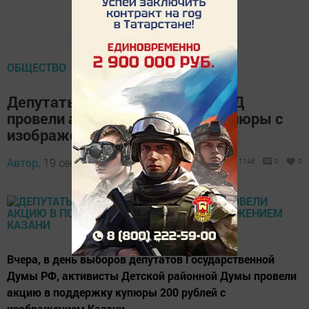
ОБЩЕСТВО
Депутаты Камскополянской ДРД
провели акцию в поддержку купюры с
изображением Казани
Автор,
19 сентября 2016 - 05:11
1146
0
0
Вчера, в день выборов депутатов Государственной
Думы РФ, активисты Детской районной Думы провели
акцию в поддержку купюры 200 рублей с
изображением Казани.