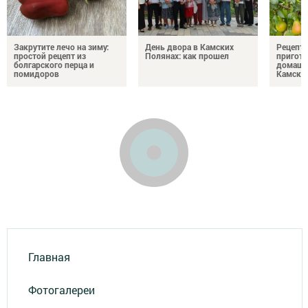
Закрутите лечо на зиму:
День двора в Камских
Рецепты
простой рецепт из
Полянах: как прошел
пригото
болгарского перца и
домашн
помидоров
Камски
Главная
Фотогалереи