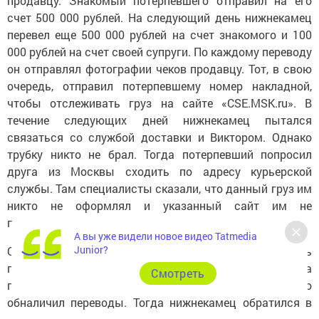
продавцу. Знакомый потерпевшего отправил на его
счет 500 000 рублей. На следующий день нижнекамец
перевел еще 500 000 рублей на счет знакомого и 100
000 рублей на счет своей супруги. По каждому переводу
он отправлял фотографии чеков продавцу. Тот, в свою
очередь, отправил потерпевшему номер накладной,
чтобы отслеживать груз на сайте «CSE.MSK.ru». В
течение следующих дней нижнекамец пытался
связаться со службой доставки и Виктором. Однако
трубку никто не брал. Тогда потерпевший попросил
друга из Москвы сходить по адресу курьерской
службы. Там специалисты сказали, что данный груз им
никто не оформлял и указанный сайт им не
принадлежит.
А вы уже видели новое видео Tatmedia
Junior?
Обратившись в отделение банка, где делались
переводы, специалист сказал, что переводов на имена
Cмотреть
потерпевших нет, по системе переводов кто-то
обналичил переводы. Тогда нижнекамец обратился в