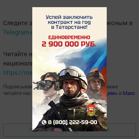
Следите за самым важным и интересным в
Telegram-канале
Татмедиа
Читайте новости Татарстана в
национальном мессенджере MАХ:
https://max.ru/tatmedia
Подписывайтесь на наш
Telegram-канал
, а также
читайте нас
Вконтакте
,
Одноклассниках
,
«Дзен»
и
Макс
Перейти на страницу новости