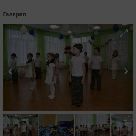
Галерея
❮
❯