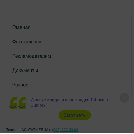
Главная
Фотогалереи
Рекламодателям
Документы
Разное
А вы уже видели новое видео Tatmedia
Junior?
Cмотреть
Телефон АО «ТАТМЕДИА»:
(843) 222 09 84