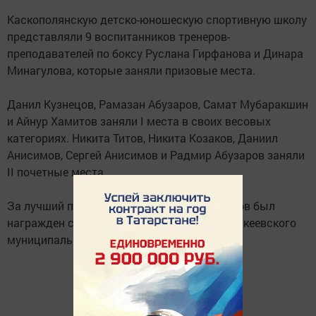
Каскополянскую детско-юношескую спортивную школу
представляли 9 воспитанников тренеров-
преподавателей по боксу Руслана Гирфанова и Динара
Минагулова, которые заняли призовые места.
Данил Кузнецов, Рамазан Абузаров, Самат Мубаракшин
и Айнур Хамитов заняли I места в своих весовых
категориях. Никита Титов, Никита Козаков, Даниил
Анисимов, Сергей Анисимов и Радмир Абузаров заняли
II почетные места.
За лучший проведенный бой Данил Кузнецов был
награжден специальным призом Главы Алькеевского
муниципального района.