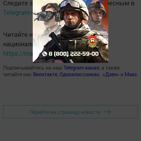
Следите за самым важным и интересным в
Telegram-канале
Татмедиа
Читайте новости Татарстана в
национальном мессенджере MАХ:
https://max.ru/tatmedia
Подписывайтесь на наш
Telegram-канал
, а также
читайте нас
Вконтакте
,
Одноклассниках
,
«Дзен»
и
Макс
Перейти на страницу новости