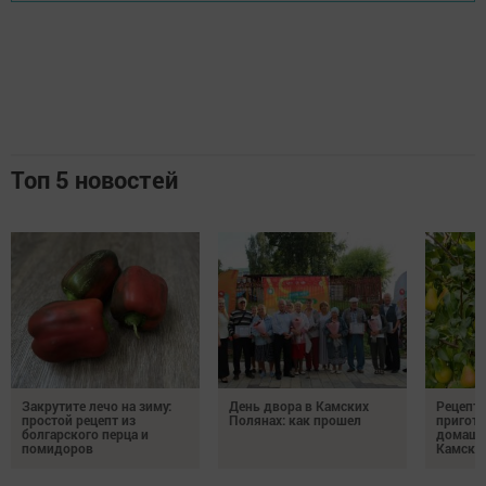
Топ 5 новостей
Закрутите лечо на зиму:
День двора в Камских
Рецепты
простой рецепт из
Полянах: как прошел
пригото
болгарского перца и
домашн
помидоров
Камски