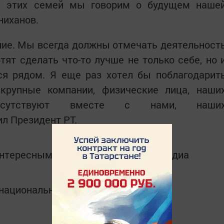
е этих семей мы говорим о будущем наше
ниханов.
ие. Мы всегда должны отмечать деятельност
тят сделать что-то лучше не только себе, но 
ся рядом. Я еще раз хотел бы поблагодарит
 крупные компании, физические лица, наши
рисутствуют вместе с нами, наши
ил Президент РТ.
интересным в
Telegram-канале
Татмедиа
в национальном мессенджере MАХ: