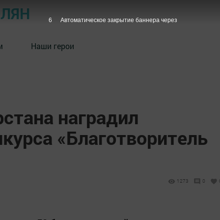
ОЛЯН
5
Автоматическое закрытие баннера через
м
Наши герои
рстана наградил
нкурса «Благотворитель
1273
0