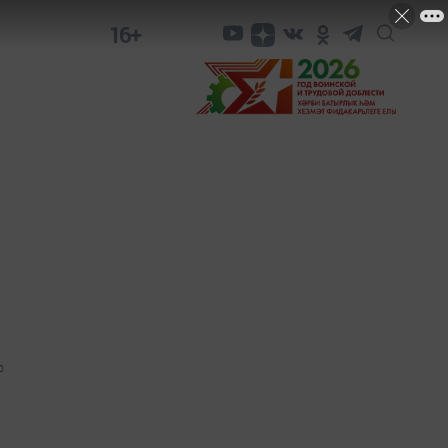
16+
0