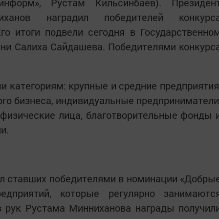
-информ», Рустам Кильсинбаев). Президен
иханов наградил победителей конкурс
Его итоги подвели сегодня в Государственно
ни Салиха Сайдашева. Победителями конкурс
ми категориям: крупные и средние предприятия
ого бизнеса, индивидуальные предприниматели
 физические лица, благотворительные фонды 
и.
ил ставших победителями в номинации «Добры
редприятий, которые регулярно занимаютс
из рук Рустама Минниханова награды получил