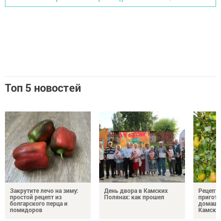
Топ 5 новостей
Закрутите лечо на зиму:
День двора в Камских
Рецепты
простой рецепт из
Полянах: как прошел
пригото
болгарского перца и
домашн
помидоров
Камски