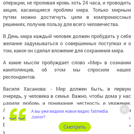
операции, не проливая кровь хоть 24 часа, и проводить
акции, касающиеся проблем мира. Только мирным
путем можно достигнуть цели в компромиссных
решениях, получив пользу для всего человечества.
В День мира каждый человек должен пробудить у себя
желание задумываться о совершенных поступках и о
том, какое он сделал вложение для сохранения мира.
А какие мысли пробуждает слово «Мир» в сознании
камполянцев, об этом мы спросили наших
респондентов.
Василя Хасанова: - Мир должен быть, в первую
очередь, у человека в семье. Важно, чтобы дома у нас
царили любовь и понимание, честность и уважение.
Лад с домочадцами, с коллегами по работе, с друзьями
А вы уже видели новое видео Tatmedia
Junior?
и близкими тебе людьми - это и есть для меня мир.
Благодаря поддержке родных, ты можешь быть
Cмотреть
уверенным в завтрашнем дне.