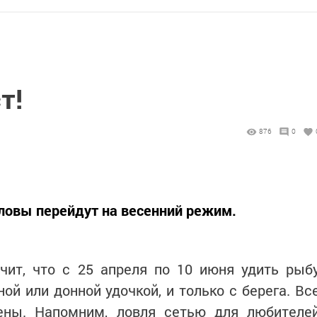
т!
876
0
овы перейдут на весенний режим.
ачит, что с 25 апреля по 10 июня удить рыб
ой или донной удочкой, и только с берега. Вс
ены. Напомним, ловля сетью для любителе