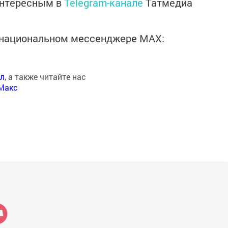
интересным в
Telegram-канале
Татмедиа
в национальном мессенджере MАХ:
ал
, а также читайте нас
Макс