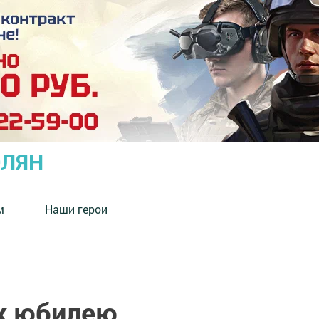
ОЛЯН
м
Наши герои
к юбилею