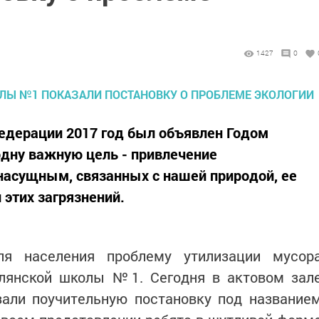
1427
0
едерации 2017 год был объявлен Годом
одну важную цель - привлечение
насущным, связанных с нашей природой, ее
 этих загрязнений.
ля населения проблему утилизации мусор
олянской школы №1. Сегодня в актовом зал
зали поучительную постановку под название