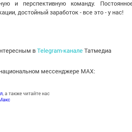
ную и перспективную команду. Постоянно
ции, достойный заработок - все это - у нас!
интересным в
Telegram-канале
Татмедиа
в национальном мессенджере MАХ:
ал
, а также читайте нас
Макс