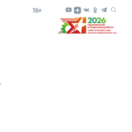
16+
0