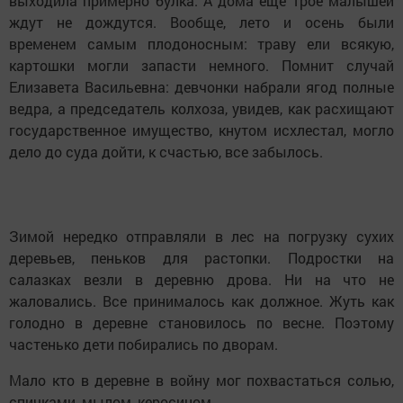
выходила примерно булка. А дома еще трое малышей
ждут не дождутся. Вообще, лето и осень были
временем самым плодоносным: траву ели всякую,
картошки могли запасти немного. Помнит случай
Елизавета Васильевна: девчонки набрали ягод полные
ведра, а председатель колхоза, увидев, как расхищают
государственное имущество, кнутом исхлестал, могло
дело до суда дойти, к счастью, все забылось.
Зимой нередко отправляли в лес на погрузку сухих
деревьев, пеньков для растопки. Подростки на
салазках везли в деревню дрова. Ни на что не
жаловались. Все принималось как должное. Жуть как
голодно в деревне становилось по весне. Поэтому
частенько дети побирались по дворам.
Мало кто в деревне в войну мог похвастаться солью,
спичками, мылом, керосином.