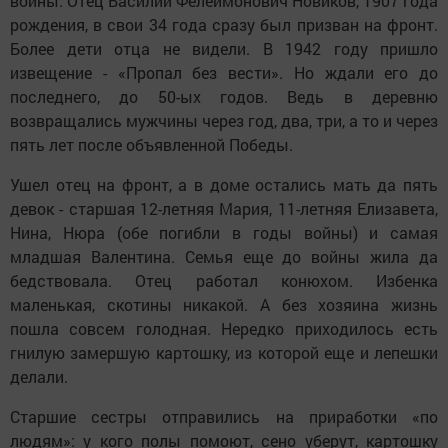
войны. Отец Василий Фелеймонович Новиков, 1907 года
рождения, в свои 34 года сразу был призван на фронт.
Более дети отца не видели. В 1942 году пришло
извещение - «Пропал без вести». Но ждали его до
последнего, до 50-ых годов. Ведь в деревню
возвращались мужчины через год, два, три, а то и через
пять лет после объявленной Победы.
Ушел отец на фронт, а в доме остались мать да пять
девок - старшая 12-летняя Мария, 11-летняя Елизавета,
Нина, Нюра (обе погибли в годы войны) и самая
младшая Валентина. Семья еще до войны жила да
бедствовала. Отец работал конюхом. Избенка
маленькая, скотины никакой. А без хозяина жизнь
пошла совсем голодная. Нередко приходилось есть
гнилую замершую картошку, из которой еще и лепешки
делали.
Старшие сестры отправились на приработки «по
людям»: у кого полы помоют, сено уберут, картошку