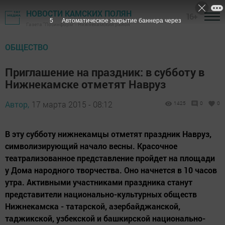
НОВОСТИ КАМСКИХ ПОЛЯН
16+
4
Автоматическое закрытие баннера через
Газета "Посинформ" - Нижнекамский район
ОБЩЕСТВО
Приглашение на праздник: в субботу в
Нижнекамске отметят Навруз
Автор,
17 марта 2015 - 08:12
1425
0
0
В эту субботу нижнекамцы отметят праздник Навруз,
символизирующий начало весны. Красочное
театрализованное представление пройдет на площади
у Дома народного творчества. Оно начнется в 10 часов
утра. Активными участниками праздника станут
представители национально-культурных обществ
Нижнекамска - татарской, азербайджанской,
таджикской, узбекской и башкирской национально-