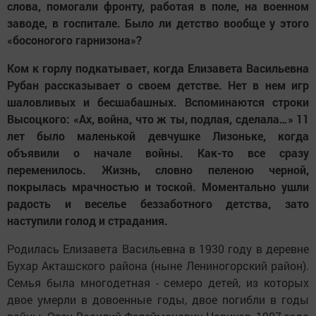
слова, помогали фронту, работая в поле, на военном
заводе, в госпитале. Было ли детство вообще у этого
«босоногого гарнизона»?
Ком к горлу подкатывает, когда Елизавета Васильевна
Рубан рассказывает о своем детстве. Нет в нем игр
шаловливых и бесшабашных. Вспоминаются строки
Высоцкого: «Ах, война, что ж ты, подлая, сделала…» 11
лет было маленькой девчушке Лизоньке, когда
объявили о начале войны. Как-то все сразу
переменилось. Жизнь, словно пеленою черной,
покрылась мрачностью и тоской. Моментально ушли
радость и веселье беззаботного детства, зато
наступили голод и страдания.
Родилась Елизавета Васильевна в 1930 году в деревне
Бухар Акташского района (ныне Лениногорский район).
Семья была многодетная - семеро детей, из которых
двое умерли в довоенные годы, двое погибли в годы