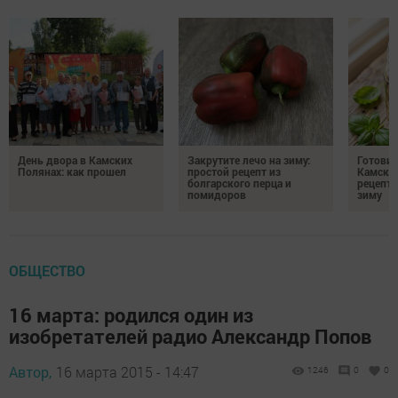
День двора в Камских
Закрутите лечо на зиму:
Готови
Полянах: как прошел
простой рецепт из
Камских
болгарского перца и
рецепты
помидоров
зиму
ОБЩЕСТВО
16 марта: родился один из
изобретателей радио Александр Попов
Автор,
16 марта 2015 - 14:47
1246
0
0