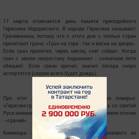
17 марта отмечается день памяти преподобного
Герасима Иорданского. В народе Герасима называют
Грачевником, потому что с этого дня с теплых стран
прилетают грачи: «Грач на горе - так и весна на дворе».
Если грач прилетел, через месяц снег сойдет. Когда
грач с земли хворостину поднимает - солнечное лето
обещает. Если грачи кричат, значит погода скоро
испортится (скорее всего будет дождь).
Про этот день существовало еще одно поверье:
«Герасим-грачевник грача на Русь вернет, а со святой
Руси кикимору выгонит». В день Герасима пекли птичек
- «грачей».
Кикимора - одна из разновидностей домового из