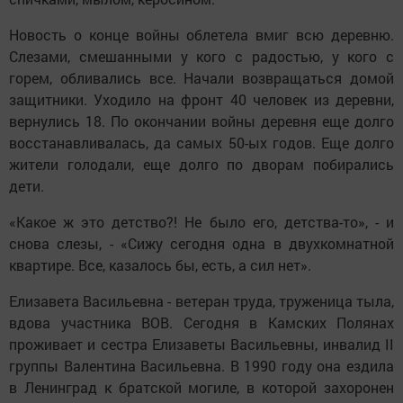
Новость о конце войны облетела вмиг всю деревню.
Слезами, смешанными у кого с радостью, у кого с
горем, обливались все. Начали возвращаться домой
защитники. Уходило на фронт 40 человек из деревни,
вернулись 18. По окончании войны деревня еще долго
восстанавливалась, да самых 50-ых годов. Еще долго
жители голодали, еще долго по дворам побирались
дети.
«Какое ж это детство?! Не было его, детства-то», - и
снова слезы, - «Сижу сегодня одна в двухкомнатной
квартире. Все, казалось бы, есть, а сил нет».
Елизавета Васильевна - ветеран труда, труженица тыла,
вдова участника ВОВ. Сегодня в Камских Полянах
проживает и сестра Елизаветы Васильевны, инвалид II
группы Валентина Васильевна. В 1990 году она ездила
в Ленинград к братской могиле, в которой захоронен