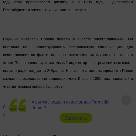
году стал профессором физики, а в 1905 году - директором
Петербургского электротехнического института.
Научные интересы Попова лежали в области электродинамики. Он
поставил цель сконструировать беспроводную сигнализацию для
использования на флоте на основе электромагнитных волн. На первом
этапе Попов нашел чувствительный индикатор электромагнитных волн -
им стал радиокондуктор Э.Бранли. На втором этапе эксперимента Попов
создал непосредственно радиоприёмник. К весне 1895 года надёжный и
чувствительный прибор был готов.
А вы уже видели новое видео Tatmedia
Следите за самым важным и интересным в
Junior?
Telegram-канале
Татмедиа
Cмотреть