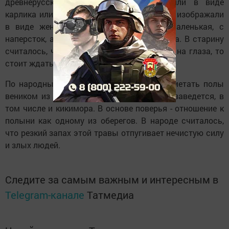
древнерусского поверья. Ее представляли в виде
карлика или маленькой женщины. Если ее изображали
в виде женщины, то голова ее была маленькая, с
наперсток, а тело тоненькое, как соломинка. В старину
считалось, что если кикимора показалась на глаза, то
стоит ждать беды в доме.
По народным поверьям, если в доме подметать полы
веником из полыни, то нечистая сила не заведется, в
том числе и кикимора. В основе поверья - отношение к
полыни как одному из оберегов. В народе считалось,
что резкий запах этой травы отпугивает нечистую силу
и злых людей.
Следите за самым важным и интересным в
Telegram-канале
Татмедиа