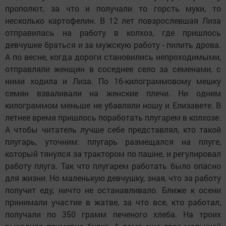
прополют, за что и получали то горсть муки, то
несколько картофелин. В 12 лет повзрослевшая Лиза
отправилась на работу в колхоз, где пришлось
девчушке браться и за мужскую работу - пилить дрова.
А по весне, когда дороги становились непроходимыми,
отправляли женщин в соседнее село за семенами, с
ними ходила и Лиза. По 16-килограммовому мешку
семян взваливали на женские плечи. Ни одним
килограммом меньше не убавляли ношу и Елизавете. В
летнее время пришлось поработать плугарем в колхозе.
А чтобы читатель лучше себе представлял, кто такой
плугарь, уточним: плугарь размещался на плуге,
который тянулся за трактором по пашне, и регулировал
работу плуга. Так что плугарем работать было опасно
для жизни. Но маленькую девчушку, зная, что за работу
получит еду, ничто не останавливало. Ближе к осени
принимали участие в жатве, за что все, кто работал,
получали по 350 грамм печеного хлеба. На троих