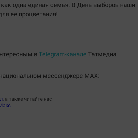
 как одна единая семья. В День выборов наши
для ее процветания!
интересным в
Telegram-канале
Татмедиа
в национальном мессенджере MАХ:
ал
, а также читайте нас
Макс