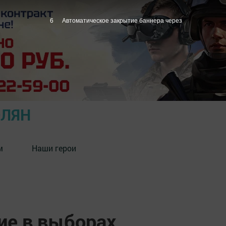
5
Автоматическое закрытие баннера через
ОЛЯН
м
Наши герои
ие в выборах