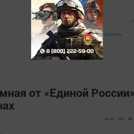
Отправить
Авторизоваться
мная от «Единой России
нах
864
0