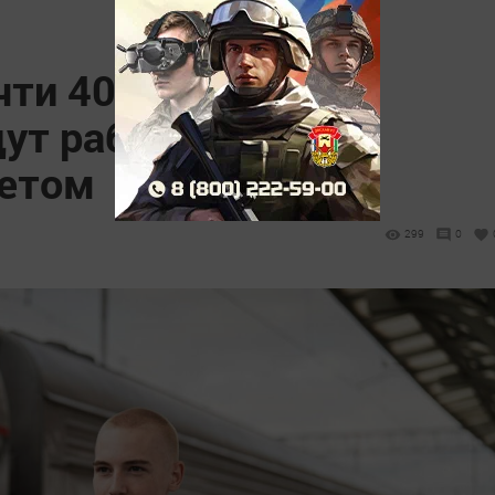
чти 400 участников
дут работать
летом
299
0