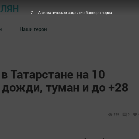
ОЛЯН
6
Автоматическое закрытие баннера через
м
Наши герои
в Татарстане на 10
дожди, туман и до +28
339
0