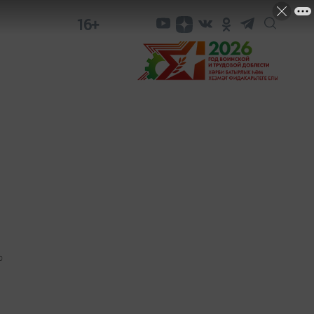
16+
0