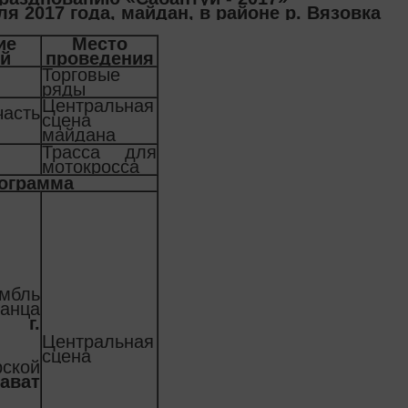
я 2017 года, майдан, в районе р. Вязовка
ие
Место
й
проведения
Торговые
и
ряды
Центральная
часть
сцена
майдана
Трасса для
мотокросса
рограмма
бль
анца
»,
г.
Центральная
сцена
рской
ават