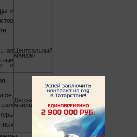
нцы и
"
истов
ти
:
ьная
Центральный
майдан
ьные
ки и
ая
афе,
Детский
ских
майдан
гуры
онных
раммы