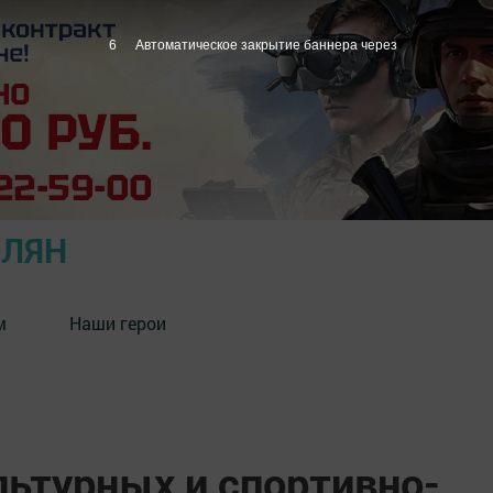
5
Автоматическое закрытие баннера через
ОЛЯН
м
Наши герои
турных и спортивно-