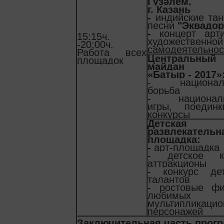
Гүзәлем,
г. Казань
-
индийские та
песни
"Эквадор
-
концерт арт
15:15ч.
художественной
-20:00ч.
самодеятельнос
Работа всех
Центральный
площадок
майдан
«Батыр - 2017»
- национал
борьба
- национал
игры, поедин
конкурсы
Детская
развлекательн
площадка:
-
арт-площадка
- детское к
аттракционы
- конкурс дет
талантов
- ростовые фи
любимых
мультипликаци
персонажей
Заключительная часть прог