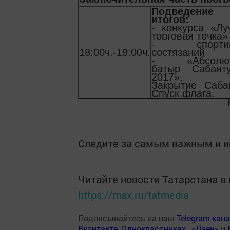
Подведение
итогов:
- конкурса «Л
торговая точка»
- спортив
18:00ч.-19:00ч.
состязаний
- «Абсолют
батыр Сабант
2017».
Закрытие Саба
Спуск флага.
Следите за самым важным и 
Читайте новости Татарстана 
https://max.ru/tatmedia
Подписывайтесь на наш
Telegram-кан
Вконтакте
,
Одноклассниках
,
«Дзен»
и