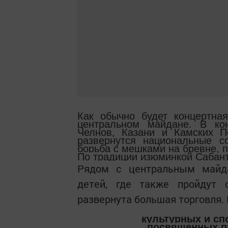
Как обычно будет концертна
центральном майдане. В ко
Челнов, Казани и Камских П
развернутся национальные с
борьба с мешками на бревне, п
По традиции изюминкой Сабант
Рядом с центральным майд
детей, где также пройдут 
развернута большая торговля.
культурных и сп
посвященных пр