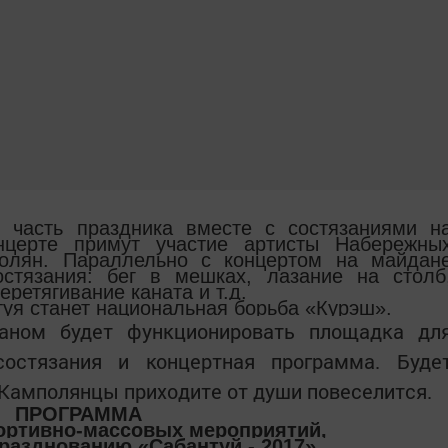
я часть праздника вместе с состязаниями н
нцерте примут участие артисты Набережны
олян. Параллельно с концертом на майдан
остязания: бег в мешках, лазание на столб
еретягивание каната и т.д.
уя станет национальная борьба «Курэш».
аном будет функционировать площадка дл
состязания и концертная программа. Буде
 Камполянцы приходите от души повеселится.
ПРОГРАММА
ортивно-массовых мероприятий,
азднованию «Сабантуй - 2017»