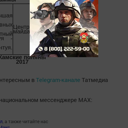
учшая
ных
Центральный
майдан
ный
уя -
нтуя.
Камские поляны
2017
интересным в
Telegram-канале
Татмедиа
в национальном мессенджере MАХ:
ал
, а также читайте нас
Макс