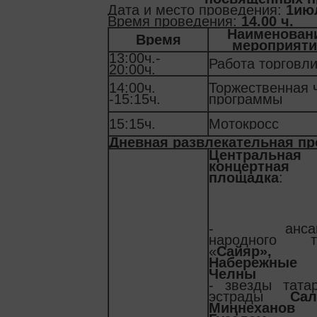
Дата и место проведения:
1июл
Время проведения:
14.00 ч.
Наименован
Время
мероприяти
13:00ч.-
Работа торговл
20:00ч.
14:00ч.
Торжественная 
-15:15ч.
программы
15:15ч.
Мотокросс
Дневная развлекательная п
Центральная
концертная
площадка
:
- ансам
народного т
«
Сайяр
Набережные
Челны
- звезды тата
эстрады
Сал
Ми
ңнеханов