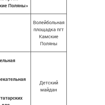
ские Поляны»
Волейбольная
площадка пгт
Камские
Поляны
тельная
лекательная
Детский
майдан
 татарских
 для