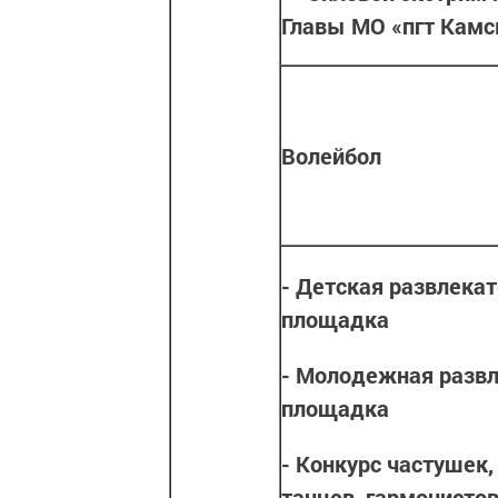
Главы МО «пгт Кам
Волейбол
- Детская развлека
площадка
- Молодежная разв
площадка
- Конкурс частушек,
танцев, гармонистов