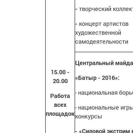
-
творческий колле
-
концерт артистов
художественной
самодеятельности
Центральный майд
15.00 -
«Батыр - 2016»:
20.00
- национальная борь
Работа
всех
- национальные игры
площадок
конкурсы
- «Силовой экстрим 