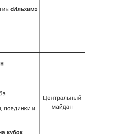
ктив
«Ильхам»
ан
ба
Центральный
майдан
, поединки и
на кубок