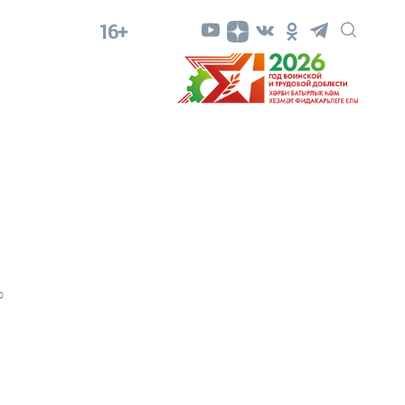
16+
0