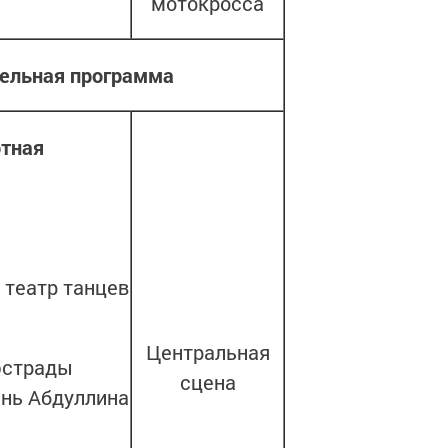
мотокросса
ельная программа
ртная
 театр танцев
Центральная
 эстрады
сцена
ень Абдуллина