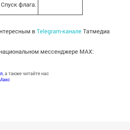
 Спуск флага.
интересным в
Telegram-канале
Татмедиа
в национальном мессенджере MАХ:
ал
, а также читайте нас
Макс