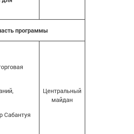
часть программы
торговая
аний,
Центральный
майдан
р Сабантуя