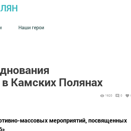
ОЛЯН
м
Наши герои
днования
 в Камских Полянах
1620
0
ртивно-массовых мероприятий, посвященных
6»