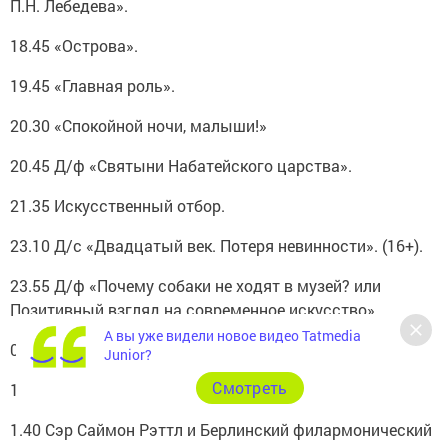
П.Н. Лебедева».
18.45 «Острова».
19.45 «Главная роль».
20.30 «Спокойной ночи, малыши!»
20.45 Д/ф «Святыни Набатейского царства».
21.35 Искусственный отбор.
23.10 Д/с «Двадцатый век. Потеря невинности». (16+).
23.55 Д/ф «Почему собаки не ходят в музей? или
Позитивный взгляд на современное искусство».
А вы уже видели новое видео Tatmedia
0.40 Д/ф «Дело №306. Рождение детектива».
Junior?
Cмотреть
1.20 Д/ф «Сакро-Монте-ди-Оропа».
1.40 Сэр Саймон Рэттл и Берлинский филармонический