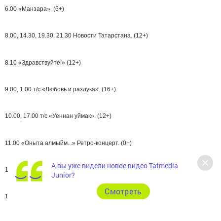
6.00 «Манзара». (6+)
8.00, 14.30, 19.30, 21.30 Новости Татарстана. (12+)
8.10 «Здравствуйте!» (12+)
9.00, 1.00 т/с «Любовь и разлука». (16+)
10.00, 17.00 т/с «Уеннан уймак». (12+)
11.00 «Оныта алмыйм...» Ретро-концерт. (0+)
А вы уже видели новое видео Tatmedia
11.30, 18.00 «Татарлар». (12+)
Junior?
Cмотреть
12.00, 0.05 т/с «Эффект Богарне». (16+)