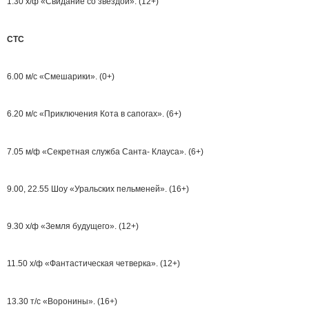
1.30 х/ф «Свидание со звездой». (12+)
СТС
6.00 м/с «Смешарики». (0+)
6.20 м/с «Приключения Кота в сапогах». (6+)
7.05 м/ф «Секретная служба Санта- Клауса». (6+)
9.00, 22.55 Шоу «Уральских пельменей». (16+)
9.30 х/ф «Земля будущего». (12+)
11.50 х/ф «Фантастическая четверка». (12+)
13.30 т/с «Воронины». (16+)