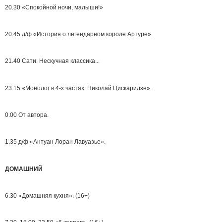
20.30 «Спокойной ночи, малыши!»
20.45 д/ф «История о легендарном короле Артуре».
21.40 Сати. Нескучная классика...
23.15 «Монолог в 4-х частях. Николай Цискаридзе».
0.00 От автора.
1.35 д/ф «Антуан Лоран Лавуазье».
ДОМАШНИЙ
6.30 «Домашняя кухня». (16+)