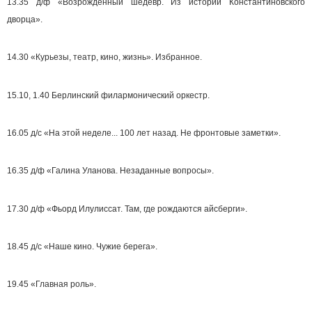
13.35 д/ф «Возрожденный шедевр. Из истории Константиновского
дворца».
14.30 «Курьезы, театр, кино, жизнь». Избранное.
15.10, 1.40 Берлинский филармонический оркестр.
16.05 д/с «На этой неделе... 100 лет назад. Не фронтовые заметки».
16.35 д/ф «Галина Уланова. Незаданные вопросы».
17.30 д/ф «Фьорд Илулиссат. Там, где рождаются айсберги».
18.45 д/с «Наше кино. Чужие берега».
19.45 «Главная роль».