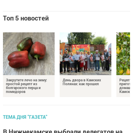
Топ 5 новостей
Закрутите лечо на зиму:
День двора в Камских
Рецепты
простой рецепт из
Полянах: как прошел
пригото
болгарского перца и
домашн
помидоров
Камски
ТЕМА ДНЯ "ГАЗЕТА"
В Нижнекамске выбрали делегатов на